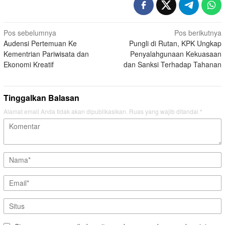
Navigasi
Pos sebelumnya
Pos berikutnya
Audensi Pertemuan Ke
Pungli di Rutan, KPK Ungkap
pos
Kementrian Pariwisata dan
Penyalahgunaan Kekuasaan
Ekonomi Kreatif
dan Sanksi Terhadap Tahanan
Tinggalkan Balasan
Alamat email Anda tidak akan dipublikasikan.
Ruas yang wajib ditandai
*