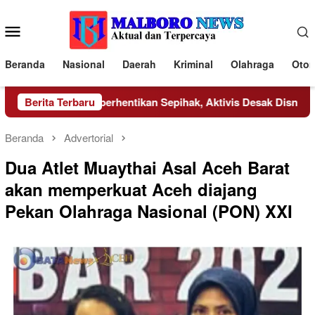
Loncat
ke
Menu
konten
Mobile
Beranda
Nasional
Daerah
Kriminal
Olahraga
Otom
ani Mengaku Diberhentikan Sepihak, Aktivis Desak Disnaker Tu
Berita Terbaru
Beranda
Advertorial
Dua Atlet Muaythai Asal Aceh Barat
akan memperkuat Aceh diajang
Pekan Olahraga Nasional (PON) XXI