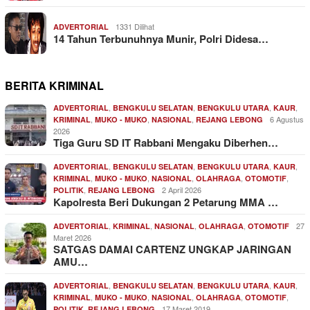
1331 Dilihat
ADVERTORIAL
14 Tahun Terbunuhnya Munir, Polri Didesa…
BERITA KRIMINAL
,
,
,
,
ADVERTORIAL
BENGKULU SELATAN
BENGKULU UTARA
KAUR
,
,
,
6 Agustus
KRIMINAL
MUKO - MUKO
NASIONAL
REJANG LEBONG
2026
Tiga Guru SD IT Rabbani Mengaku Diberhen…
,
,
,
,
ADVERTORIAL
BENGKULU SELATAN
BENGKULU UTARA
KAUR
,
,
,
,
,
KRIMINAL
MUKO - MUKO
NASIONAL
OLAHRAGA
OTOMOTIF
,
2 April 2026
POLITIK
REJANG LEBONG
Kapolresta Beri Dukungan 2 Petarung MMA …
,
,
,
,
27
ADVERTORIAL
KRIMINAL
NASIONAL
OLAHRAGA
OTOMOTIF
Maret 2026
SATGAS DAMAI CARTENZ UNGKAP JARINGAN
AMU…
,
,
,
,
ADVERTORIAL
BENGKULU SELATAN
BENGKULU UTARA
KAUR
,
,
,
,
,
KRIMINAL
MUKO - MUKO
NASIONAL
OLAHRAGA
OTOMOTIF
,
17 Maret 2019
POLITIK
REJANG LEBONG