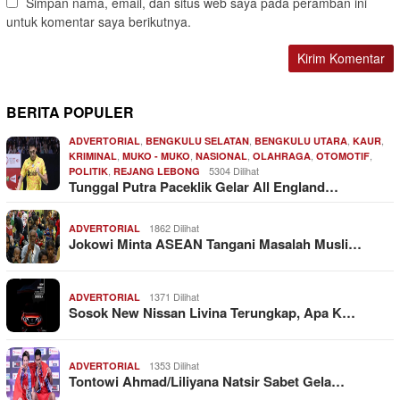
Simpan nama, email, dan situs web saya pada peramban ini
untuk komentar saya berikutnya.
BERITA POPULER
,
,
,
,
ADVERTORIAL
BENGKULU SELATAN
BENGKULU UTARA
KAUR
,
,
,
,
,
KRIMINAL
MUKO - MUKO
NASIONAL
OLAHRAGA
OTOMOTIF
,
5304 Dilihat
POLITIK
REJANG LEBONG
Tunggal Putra Paceklik Gelar All England…
1862 Dilihat
ADVERTORIAL
Jokowi Minta ASEAN Tangani Masalah Musli…
1371 Dilihat
ADVERTORIAL
Sosok New Nissan Livina Terungkap, Apa K…
1353 Dilihat
ADVERTORIAL
Tontowi Ahmad/Liliyana Natsir Sabet Gela…