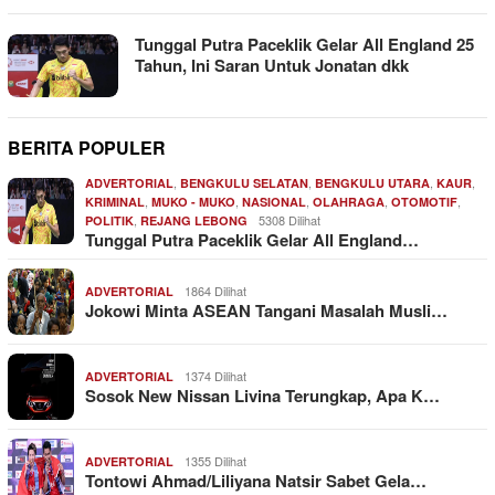
Tunggal Putra Paceklik Gelar All England 25
Tahun, Ini Saran Untuk Jonatan dkk
BERITA POPULER
,
,
,
,
ADVERTORIAL
BENGKULU SELATAN
BENGKULU UTARA
KAUR
,
,
,
,
,
KRIMINAL
MUKO - MUKO
NASIONAL
OLAHRAGA
OTOMOTIF
,
5308 Dilihat
POLITIK
REJANG LEBONG
Tunggal Putra Paceklik Gelar All England…
1864 Dilihat
ADVERTORIAL
Jokowi Minta ASEAN Tangani Masalah Musli…
1374 Dilihat
ADVERTORIAL
Sosok New Nissan Livina Terungkap, Apa K…
1355 Dilihat
ADVERTORIAL
Tontowi Ahmad/Liliyana Natsir Sabet Gela…