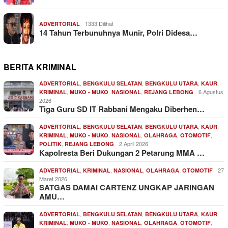
1333 Dilihat
ADVERTORIAL
14 Tahun Terbunuhnya Munir, Polri Didesa…
BERITA KRIMINAL
,
,
,
,
ADVERTORIAL
BENGKULU SELATAN
BENGKULU UTARA
KAUR
,
,
,
6 Agustus
KRIMINAL
MUKO - MUKO
NASIONAL
REJANG LEBONG
2026
Tiga Guru SD IT Rabbani Mengaku Diberhen…
,
,
,
,
ADVERTORIAL
BENGKULU SELATAN
BENGKULU UTARA
KAUR
,
,
,
,
,
KRIMINAL
MUKO - MUKO
NASIONAL
OLAHRAGA
OTOMOTIF
,
2 April 2026
POLITIK
REJANG LEBONG
Kapolresta Beri Dukungan 2 Petarung MMA …
,
,
,
,
27
ADVERTORIAL
KRIMINAL
NASIONAL
OLAHRAGA
OTOMOTIF
Maret 2026
SATGAS DAMAI CARTENZ UNGKAP JARINGAN
AMU…
,
,
,
,
ADVERTORIAL
BENGKULU SELATAN
BENGKULU UTARA
KAUR
,
,
,
,
,
KRIMINAL
MUKO - MUKO
NASIONAL
OLAHRAGA
OTOMOTIF