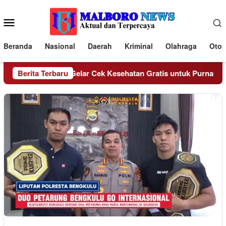
Loncat
ke
Menu
konten
Mobile
Beranda
Nasional
Daerah
Kriminal
Olahraga
Otom
Polda Bengkulu Gelar Cek Kesehatan Gratis untuk Purnawirawan
Berita Terbaru