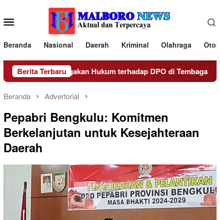
Loncat
ke
Menu
konten
Mobile
Beranda
Nasional
Daerah
Kriminal
Olahraga
Otom
Lakukan Penegakan Hukum terhadap DPO di Tembagapura
Berita Terbaru
Beranda
Advertorial
Pepabri Bengkulu: Komitmen
Berkelanjutan untuk Kesejahteraan
Daerah