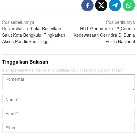
Navigasi
Pos sebelumnya
Pos berikutnya
Universitas Terbuka Resmikan
HUT Gerindra ke-17,Cermin
pos
Salut Kota Bengkulu, Tingkatkan
Kedewasaan Gerindra Di Dunia
Akses Pendidikan Tinggi
Politic Nasional
Tinggalkan Balasan
Alamat email Anda tidak akan dipublikasikan.
Ruas yang wajib ditandai
*