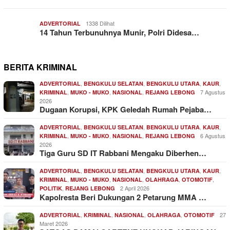
1338 Dilihat
ADVERTORIAL
14 Tahun Terbunuhnya Munir, Polri Didesa…
BERITA KRIMINAL
,
,
,
,
ADVERTORIAL
BENGKULU SELATAN
BENGKULU UTARA
KAUR
,
,
,
7 Agustus
KRIMINAL
MUKO - MUKO
NASIONAL
REJANG LEBONG
2026
Dugaan Korupsi, KPK Geledah Rumah Pejaba…
,
,
,
,
ADVERTORIAL
BENGKULU SELATAN
BENGKULU UTARA
KAUR
,
,
,
6 Agustus
KRIMINAL
MUKO - MUKO
NASIONAL
REJANG LEBONG
2026
Tiga Guru SD IT Rabbani Mengaku Diberhen…
,
,
,
,
ADVERTORIAL
BENGKULU SELATAN
BENGKULU UTARA
KAUR
,
,
,
,
,
KRIMINAL
MUKO - MUKO
NASIONAL
OLAHRAGA
OTOMOTIF
,
2 April 2026
POLITIK
REJANG LEBONG
Kapolresta Beri Dukungan 2 Petarung MMA …
,
,
,
,
27
ADVERTORIAL
KRIMINAL
NASIONAL
OLAHRAGA
OTOMOTIF
Maret 2026