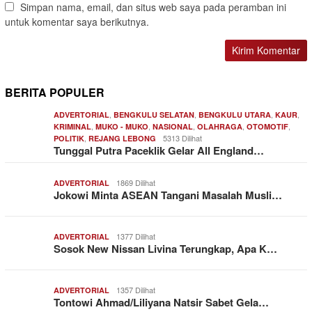
Simpan nama, email, dan situs web saya pada peramban ini
untuk komentar saya berikutnya.
BERITA POPULER
,
,
,
,
ADVERTORIAL
BENGKULU SELATAN
BENGKULU UTARA
KAUR
,
,
,
,
,
KRIMINAL
MUKO - MUKO
NASIONAL
OLAHRAGA
OTOMOTIF
,
5313 Dilihat
POLITIK
REJANG LEBONG
Tunggal Putra Paceklik Gelar All England…
1869 Dilihat
ADVERTORIAL
Jokowi Minta ASEAN Tangani Masalah Musli…
1377 Dilihat
ADVERTORIAL
Sosok New Nissan Livina Terungkap, Apa K…
1357 Dilihat
ADVERTORIAL
Tontowi Ahmad/Liliyana Natsir Sabet Gela…