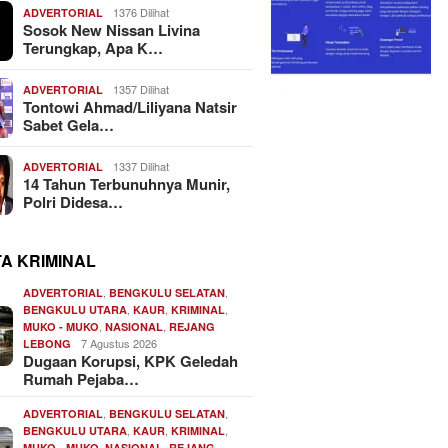
1376 Dilihat
ADVERTORIAL
Sosok New Nissan Livina
Terungkap, Apa K…
1357 Dilihat
ADVERTORIAL
Tontowi Ahmad/Liliyana Natsir
Sabet Gela…
1337 Dilihat
ADVERTORIAL
14 Tahun Terbunuhnya Munir,
Polri Didesa…
TA KRIMINAL
,
,
ADVERTORIAL
BENGKULU SELATAN
,
,
,
BENGKULU UTARA
KAUR
KRIMINAL
,
,
MUKO - MUKO
NASIONAL
REJANG
7 Agustus 2026
LEBONG
Dugaan Korupsi, KPK Geledah
Rumah Pejaba…
,
,
ADVERTORIAL
BENGKULU SELATAN
,
,
,
BENGKULU UTARA
KAUR
KRIMINAL
,
,
MUKO - MUKO
NASIONAL
REJANG