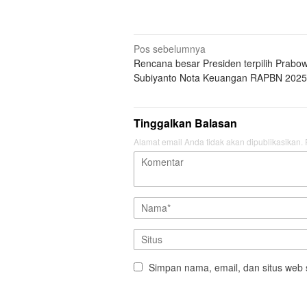
Navigasi
Pos sebelumnya
Rencana besar Presiden terpilih Prabo
pos
Subiyanto Nota Keuangan RAPBN 2025
Tinggalkan Balasan
Alamat email Anda tidak akan dipublikasikan.
Simpan nama, email, dan situs web 