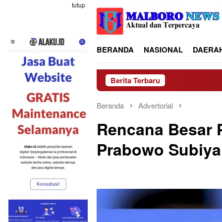
Loncat
tutup
ke
konten
BERANDA
NASIONAL
DAERA
Berita Terbaru
Beranda
Advertorial
Rencana Besar P
Prabowo Subiya