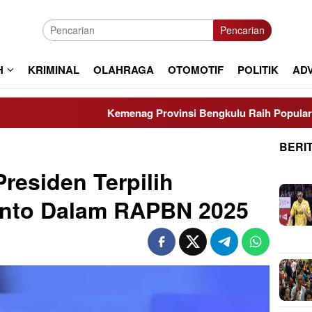
Pencarian
H
KRIMINAL
OLAHRAGA
OTOMOTIF
POLITIK
AD
Kemenag Provinsi Bengkulu Raih Popular Governmen
BERI
residen Terpilih
nto Dalam RAPBN 2025