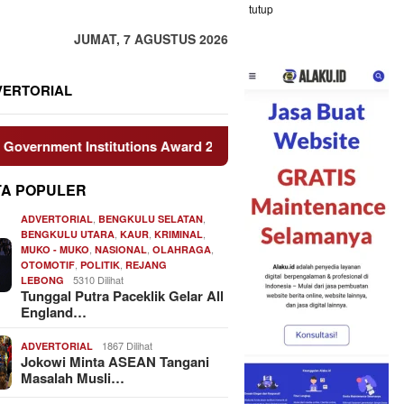
tutup
JUMAT, 7 AGUSTUS 2026
VERTORIAL
t Institutions Award 2026 dari The Iconomics
Personel
TA POPULER
,
,
ADVERTORIAL
BENGKULU SELATAN
,
,
,
BENGKULU UTARA
KAUR
KRIMINAL
,
,
,
MUKO - MUKO
NASIONAL
OLAHRAGA
,
,
OTOMOTIF
POLITIK
REJANG
5310 Dilihat
LEBONG
Tunggal Putra Paceklik Gelar All
England…
1867 Dilihat
ADVERTORIAL
Jokowi Minta ASEAN Tangani
Masalah Musli…