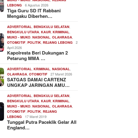
6 Agustus 2026
LEBONG
Tiga Guru SD IT Rabbani
Mengaku Diberhen…
,
,
ADVERTORIAL
BENGKULU SELATAN
,
,
,
BENGKULU UTARA
KAUR
KRIMINAL
,
,
,
MUKO - MUKO
NASIONAL
OLAHRAGA
,
,
2
OTOMOTIF
POLITIK
REJANG LEBONG
April 2026
Kapolresta Beri Dukungan 2
Petarung MMA …
,
,
,
ADVERTORIAL
KRIMINAL
NASIONAL
,
27 Maret 2026
OLAHRAGA
OTOMOTIF
SATGAS DAMAI CARTENZ
UNGKAP JARINGAN AMU…
,
,
ADVERTORIAL
BENGKULU SELATAN
,
,
,
BENGKULU UTARA
KAUR
KRIMINAL
,
,
,
MUKO - MUKO
NASIONAL
OLAHRAGA
,
,
OTOMOTIF
POLITIK
REJANG
17 Maret 2019
LEBONG
Tunggal Putra Paceklik Gelar All
England…