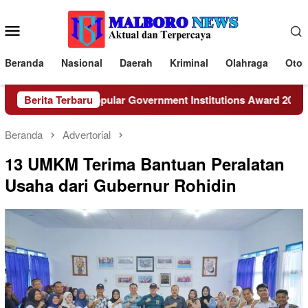
Loncat
ke
Menu
konten
Mobile
Beranda
Nasional
Daerah
Kriminal
Olahraga
Otom
gkulu Raih Popular Government Institutions Award 2026 dari 
Berita Terbaru
Beranda
Advertorial
13 UMKM Terima Bantuan Peralatan
Usaha dari Gubernur Rohidin