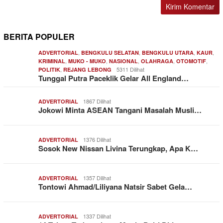
BERITA POPULER
,
,
,
,
ADVERTORIAL
BENGKULU SELATAN
BENGKULU UTARA
KAUR
,
,
,
,
,
KRIMINAL
MUKO - MUKO
NASIONAL
OLAHRAGA
OTOMOTIF
,
5311 Dilihat
POLITIK
REJANG LEBONG
Tunggal Putra Paceklik Gelar All England…
1867 Dilihat
ADVERTORIAL
Jokowi Minta ASEAN Tangani Masalah Musli…
1376 Dilihat
ADVERTORIAL
Sosok New Nissan Livina Terungkap, Apa K…
1357 Dilihat
ADVERTORIAL
Tontowi Ahmad/Liliyana Natsir Sabet Gela…
1337 Dilihat
ADVERTORIAL