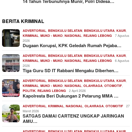
14 Tahun Terbunuhnya Munir, Polri Didesa…
BERITA KRIMINAL
,
,
,
,
ADVERTORIAL
BENGKULU SELATAN
BENGKULU UTARA
KAUR
,
,
,
7 Agustus
KRIMINAL
MUKO - MUKO
NASIONAL
REJANG LEBONG
2026
Dugaan Korupsi, KPK Geledah Rumah Pejaba…
,
,
,
,
ADVERTORIAL
BENGKULU SELATAN
BENGKULU UTARA
KAUR
,
,
,
6 Agustus
KRIMINAL
MUKO - MUKO
NASIONAL
REJANG LEBONG
2026
Tiga Guru SD IT Rabbani Mengaku Diberhen…
,
,
,
,
ADVERTORIAL
BENGKULU SELATAN
BENGKULU UTARA
KAUR
,
,
,
,
,
KRIMINAL
MUKO - MUKO
NASIONAL
OLAHRAGA
OTOMOTIF
,
2 April 2026
POLITIK
REJANG LEBONG
Kapolresta Beri Dukungan 2 Petarung MMA …
,
,
,
,
27
ADVERTORIAL
KRIMINAL
NASIONAL
OLAHRAGA
OTOMOTIF
Maret 2026
SATGAS DAMAI CARTENZ UNGKAP JARINGAN
AMU…
,
,
,
,
ADVERTORIAL
BENGKULU SELATAN
BENGKULU UTARA
KAUR