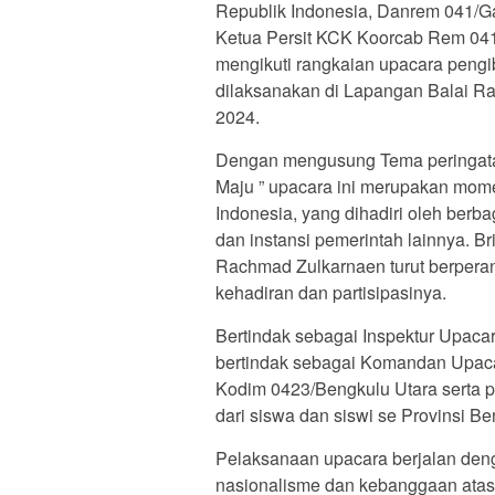
Republik Indonesia, Danrem 041/G
Ketua Persit KCK Koorcab Rem 041
mengikuti rangkaian upacara pengi
dilaksanakan di Lapangan Balai R
2024.
Dengan mengusung Tema peringatan
Maju ” upacara ini merupakan mom
Indonesia, yang dihadiri oleh berba
dan instansi pemerintah lainnya. 
Rachmad Zulkarnaen turut berper
kehadiran dan partisipasinya.
Bertindak sebagai Inspektur Upaca
bertindak sebagai Komandan Upacar
Kodim 0423/Bengkulu Utara serta pa
dari siswa dan siswi se Provinsi Be
Pelaksanaan upacara berjalan den
nasionalisme dan kebanggaan atas 