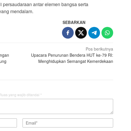
li persaudaraan antar elemen bangsa serta
 yang mendalam.
SEBARKAN
Pos berikutnya
engan
Upacara Penurunan Bendera HUT ke-79 RI:
yung
Menghidupkan Semangat Kemerdekaan
Ruas yang wajib ditandai
*