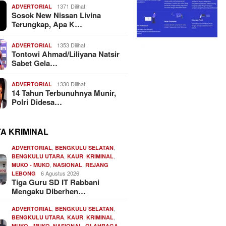
1371 Dilihat
ADVERTORIAL
Sosok New Nissan Livina
Terungkap, Apa K…
1353 Dilihat
ADVERTORIAL
Tontowi Ahmad/Liliyana Natsir
Sabet Gela…
1330 Dilihat
ADVERTORIAL
14 Tahun Terbunuhnya Munir,
Polri Didesa…
TA KRIMINAL
,
,
ADVERTORIAL
BENGKULU SELATAN
,
,
,
BENGKULU UTARA
KAUR
KRIMINAL
,
,
MUKO - MUKO
NASIONAL
REJANG
6 Agustus 2026
LEBONG
Tiga Guru SD IT Rabbani
Mengaku Diberhen…
,
,
ADVERTORIAL
BENGKULU SELATAN
,
,
,
BENGKULU UTARA
KAUR
KRIMINAL
,
,
,
MUKO - MUKO
NASIONAL
OLAHRAGA