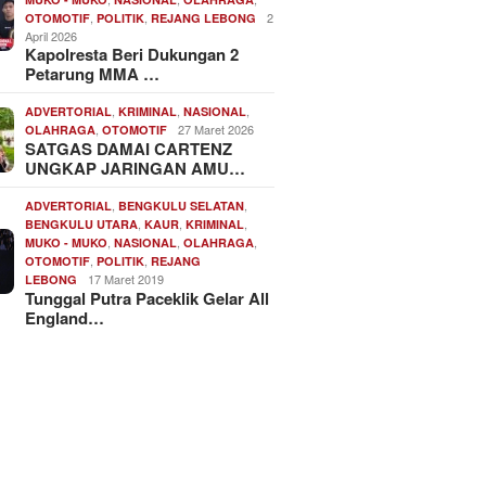
,
,
2
OTOMOTIF
POLITIK
REJANG LEBONG
April 2026
Kapolresta Beri Dukungan 2
Petarung MMA …
,
,
,
ADVERTORIAL
KRIMINAL
NASIONAL
,
27 Maret 2026
OLAHRAGA
OTOMOTIF
SATGAS DAMAI CARTENZ
UNGKAP JARINGAN AMU…
,
,
ADVERTORIAL
BENGKULU SELATAN
,
,
,
BENGKULU UTARA
KAUR
KRIMINAL
,
,
,
MUKO - MUKO
NASIONAL
OLAHRAGA
,
,
OTOMOTIF
POLITIK
REJANG
17 Maret 2019
LEBONG
Tunggal Putra Paceklik Gelar All
England…