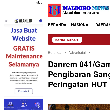
Loncat
tutup
ke
konten
BERANDA
NASIONAL
DAERA
Berita Terbaru
Beranda
Advertorial
Danrem 041/Gam
Pengibaran San
Peringatan HUT 