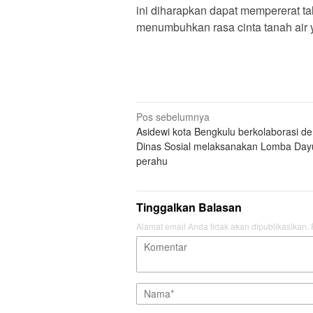
ini diharapkan dapat mempererat ta
menumbuhkan rasa cinta tanah air
Navigasi
Pos sebelumnya
Asidewi kota Bengkulu berkolaborasi d
pos
Dinas Sosial melaksanakan Lomba Da
perahu
Tinggalkan Balasan
Alamat email Anda tidak akan dipublikasikan.