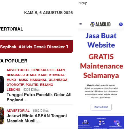
tutup
KAMIS, 6 AGUSTUS 2026
VERTORIAL
ktivis Desak Disnaker Turun Tangan
Dari Bengkulu ke P
TA POPULER
,
,
ADVERTORIAL
BENGKULU SELATAN
,
,
,
BENGKULU UTARA
KAUR
KRIMINAL
,
,
,
MUKO - MUKO
NASIONAL
OLAHRAGA
,
,
OTOMOTIF
POLITIK
REJANG
5303 Dilihat
LEBONG
Tunggal Putra Paceklik Gelar All
England…
1862 Dilihat
ADVERTORIAL
Jokowi Minta ASEAN Tangani
Masalah Musli…