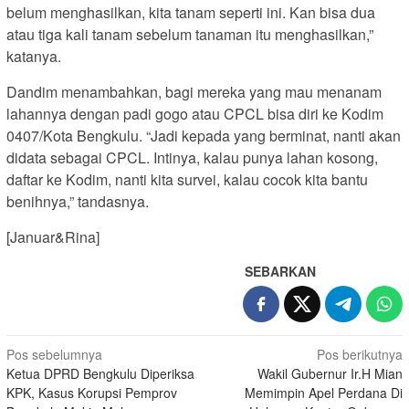
belum menghasilkan, kita tanam seperti ini. Kan bisa dua
atau tiga kali tanam sebelum tanaman itu menghasilkan,”
katanya.
Dandim menambahkan, bagi mereka yang mau menanam
lahannya dengan padi gogo atau CPCL bisa diri ke Kodim
0407/Kota Bengkulu. “Jadi kepada yang berminat, nanti akan
didata sebagai CPCL. Intinya, kalau punya lahan kosong,
daftar ke Kodim, nanti kita survei, kalau cocok kita bantu
benihnya,” tandasnya.
[Januar&Rina]
SEBARKAN
Navigasi
Pos sebelumnya
Pos berikutnya
Ketua DPRD Bengkulu Diperiksa
Wakil Gubernur Ir.H Mian
pos
KPK, Kasus Korupsi Pemprov
Memimpin Apel Perdana Di