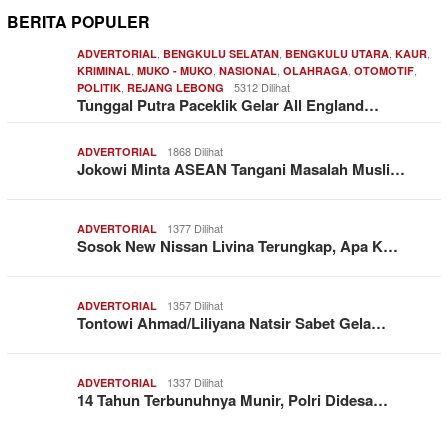
BERITA POPULER
,
,
,
,
ADVERTORIAL
BENGKULU SELATAN
BENGKULU UTARA
KAUR
,
,
,
,
,
KRIMINAL
MUKO - MUKO
NASIONAL
OLAHRAGA
OTOMOTIF
,
5312 Dilihat
POLITIK
REJANG LEBONG
Tunggal Putra Paceklik Gelar All England…
1868 Dilihat
ADVERTORIAL
Jokowi Minta ASEAN Tangani Masalah Musli…
1377 Dilihat
ADVERTORIAL
Sosok New Nissan Livina Terungkap, Apa K…
1357 Dilihat
ADVERTORIAL
Tontowi Ahmad/Liliyana Natsir Sabet Gela…
1337 Dilihat
ADVERTORIAL
14 Tahun Terbunuhnya Munir, Polri Didesa…