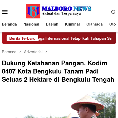
Loncat
ke
Menu
konten
Mobile
Beranda
Nasional
Daerah
Kriminal
Olahraga
Otom
asi Nasional Hingga Internasional Tetap Ikuti Tahapan Seleksi Rek
Berita Terbaru
Beranda
Advertorial
Dukung Ketahanan Pangan, Kodim
0407 Kota Bengkulu Tanam Padi
Seluas 2 Hektare di Bengkulu Tengah