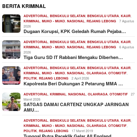
BERITA KRIMINAL
,
,
,
,
ADVERTORIAL
BENGKULU SELATAN
BENGKULU UTARA
KAUR
,
,
,
7 Agustus
KRIMINAL
MUKO - MUKO
NASIONAL
REJANG LEBONG
2026
Dugaan Korupsi, KPK Geledah Rumah Pejaba…
,
,
,
,
ADVERTORIAL
BENGKULU SELATAN
BENGKULU UTARA
KAUR
,
,
,
6 Agustus
KRIMINAL
MUKO - MUKO
NASIONAL
REJANG LEBONG
2026
Tiga Guru SD IT Rabbani Mengaku Diberhen…
,
,
,
,
ADVERTORIAL
BENGKULU SELATAN
BENGKULU UTARA
KAUR
,
,
,
,
,
KRIMINAL
MUKO - MUKO
NASIONAL
OLAHRAGA
OTOMOTIF
,
2 April 2026
POLITIK
REJANG LEBONG
Kapolresta Beri Dukungan 2 Petarung MMA …
,
,
,
,
27
ADVERTORIAL
KRIMINAL
NASIONAL
OLAHRAGA
OTOMOTIF
Maret 2026
SATGAS DAMAI CARTENZ UNGKAP JARINGAN
AMU…
,
,
,
,
ADVERTORIAL
BENGKULU SELATAN
BENGKULU UTARA
KAUR
,
,
,
,
,
KRIMINAL
MUKO - MUKO
NASIONAL
OLAHRAGA
OTOMOTIF
,
17 Maret 2019
POLITIK
REJANG LEBONG
Tunggal Putra Paceklik Gelar All England…