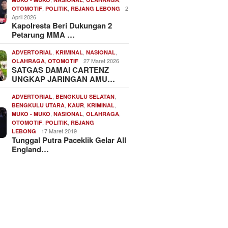
,
,
2
OTOMOTIF
POLITIK
REJANG LEBONG
April 2026
Kapolresta Beri Dukungan 2
Petarung MMA …
,
,
,
ADVERTORIAL
KRIMINAL
NASIONAL
,
27 Maret 2026
OLAHRAGA
OTOMOTIF
SATGAS DAMAI CARTENZ
UNGKAP JARINGAN AMU…
,
,
ADVERTORIAL
BENGKULU SELATAN
,
,
,
BENGKULU UTARA
KAUR
KRIMINAL
,
,
,
MUKO - MUKO
NASIONAL
OLAHRAGA
,
,
OTOMOTIF
POLITIK
REJANG
17 Maret 2019
LEBONG
Tunggal Putra Paceklik Gelar All
England…