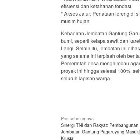
efisiensi dan ketahanan fondasi.
* Akses Jalur: Penataan lereng di s
musim hujan.
Kehadiran Jembatan Gantung Garud
bumi, seperti kelapa sawit dan ka
Langi. Selain itu, jembatan ini dih
yang selama ini terpisah oleh bent
Pemerintah desa menghimbau agar 
proyek ini hingga selesai 100%, s
seluruh lapisan warga.
Navigasi
Pos sebelumnya
Sinergi TNI dan Rakyat: Pembangunan
pos
Jembatan Gantung Pagaruyung Masuki
Krusial