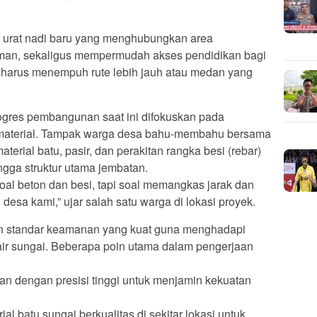
i urat nadi baru yang menghubungkan area
an, sekaligus mempermudah akses pendidikan bagi
 harus menempuh rute lebih jauh atau medan yang
rogres pembangunan saat ini difokuskan pada
 material. Tampak warga desa bahu-membahu bersama
rial batu, pasir, dan perakitan rangka besi (rebar)
gga struktur utama jembatan.
al beton dan besi, tapi soal memangkas jarak dan
esa kami,” ujar salah satu warga di lokasi proyek.
an standar keamanan yang kuat guna menghadapi
air sungai. Beberapa poin utama dalam pengerjaan
kan dengan presisi tinggi untuk menjamin kekuatan
al batu sungai berkualitas di sekitar lokasi untuk