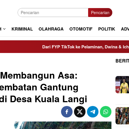
Pencarian
H
KRIMINAL
OLAHRAGA
OTOMOTIF
POLITIK
AD
Dari FYP TikTok ke Pelaminan, Dwina & Ichram Resmi 
BERI
 Membangun Asa:
embatan Gantung
 di Desa Kuala Langi