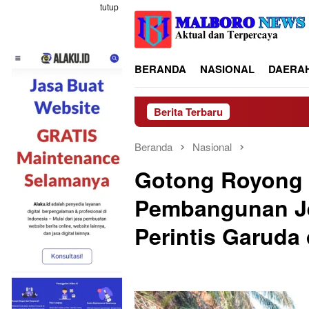
Loncat
tutup
ke
konten
BERANDA
NASIONAL
DAERA
Berita Terbaru
Beranda
Nasional
Gotong Royong
Pembangunan J
Perintis Garuda