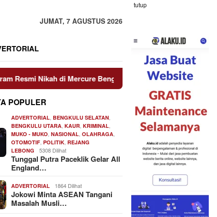
tutup
JUMAT, 7 AGUSTUS 2026
VERTORIAL
Nikah di Mercure Bengkulu
Biddokes Polda Bengkulu Ge
TA POPULER
,
,
ADVERTORIAL
BENGKULU SELATAN
,
,
,
BENGKULU UTARA
KAUR
KRIMINAL
,
,
,
MUKO - MUKO
NASIONAL
OLAHRAGA
,
,
OTOMOTIF
POLITIK
REJANG
5308 Dilihat
LEBONG
Tunggal Putra Paceklik Gelar All
England…
1864 Dilihat
ADVERTORIAL
Jokowi Minta ASEAN Tangani
Masalah Musli…