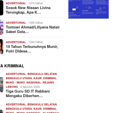
1374 Dilihat
ADVERTORIAL
Sosok New Nissan Livina
Terungkap, Apa K…
1355 Dilihat
ADVERTORIAL
Tontowi Ahmad/Liliyana Natsir
Sabet Gela…
1334 Dilihat
ADVERTORIAL
14 Tahun Terbunuhnya Munir,
Polri Didesa…
TA KRIMINAL
,
,
ADVERTORIAL
BENGKULU SELATAN
,
,
,
BENGKULU UTARA
KAUR
KRIMINAL
,
,
MUKO - MUKO
NASIONAL
REJANG
6 Agustus 2026
LEBONG
Tiga Guru SD IT Rabbani
Mengaku Diberhen…
,
,
ADVERTORIAL
BENGKULU SELATAN
,
,
,
BENGKULU UTARA
KAUR
KRIMINAL
,
,
,
MUKO - MUKO
NASIONAL
OLAHRAGA