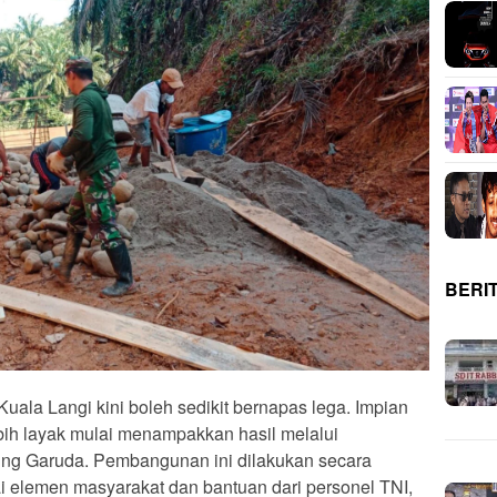
BERI
la Langi kini boleh sedikit bernapas lega. Impian
ebih layak mulai menampakkan hasil melalui
ng Garuda. Pembangunan ini dilakukan secara
i elemen masyarakat dan bantuan dari personel TNI,