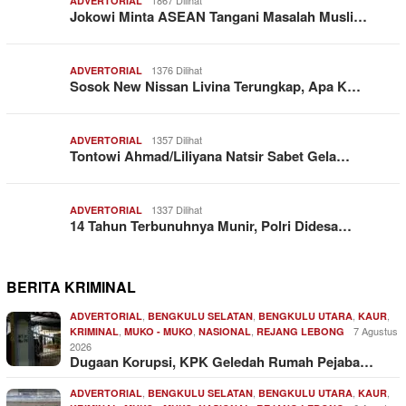
1867 Dilihat
ADVERTORIAL
Jokowi Minta ASEAN Tangani Masalah Musli…
1376 Dilihat
ADVERTORIAL
Sosok New Nissan Livina Terungkap, Apa K…
1357 Dilihat
ADVERTORIAL
Tontowi Ahmad/Liliyana Natsir Sabet Gela…
1337 Dilihat
ADVERTORIAL
14 Tahun Terbunuhnya Munir, Polri Didesa…
BERITA KRIMINAL
,
,
,
,
ADVERTORIAL
BENGKULU SELATAN
BENGKULU UTARA
KAUR
,
,
,
7 Agustus
KRIMINAL
MUKO - MUKO
NASIONAL
REJANG LEBONG
2026
Dugaan Korupsi, KPK Geledah Rumah Pejaba…
,
,
,
,
ADVERTORIAL
BENGKULU SELATAN
BENGKULU UTARA
KAUR