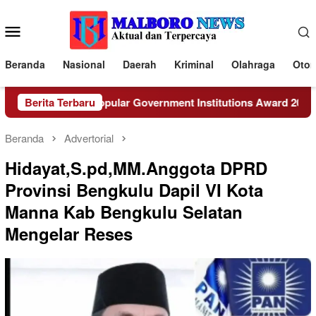
Loncat
ke
Menu
konten
Mobile
Beranda
Nasional
Daerah
Kriminal
Olahraga
Otom
ngkulu Raih Popular Government Institutions Award 2026 dari 
Berita Terbaru
Beranda
Advertorial
Hidayat,S.pd,MM.Anggota DPRD
Provinsi Bengkulu Dapil VI Kota
Manna Kab Bengkulu Selatan
Mengelar Reses