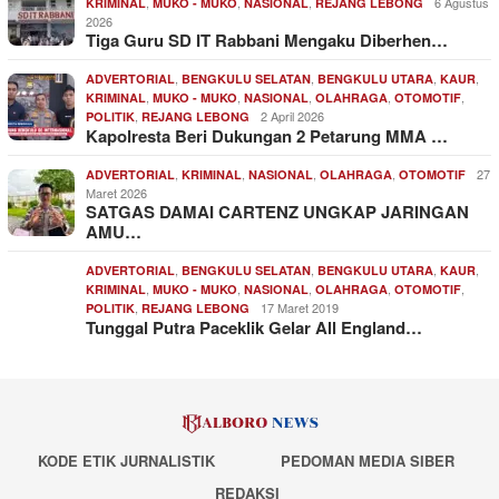
,
,
,
6 Agustus
KRIMINAL
MUKO - MUKO
NASIONAL
REJANG LEBONG
2026
Tiga Guru SD IT Rabbani Mengaku Diberhen…
,
,
,
,
ADVERTORIAL
BENGKULU SELATAN
BENGKULU UTARA
KAUR
,
,
,
,
,
KRIMINAL
MUKO - MUKO
NASIONAL
OLAHRAGA
OTOMOTIF
,
2 April 2026
POLITIK
REJANG LEBONG
Kapolresta Beri Dukungan 2 Petarung MMA …
,
,
,
,
27
ADVERTORIAL
KRIMINAL
NASIONAL
OLAHRAGA
OTOMOTIF
Maret 2026
SATGAS DAMAI CARTENZ UNGKAP JARINGAN
AMU…
,
,
,
,
ADVERTORIAL
BENGKULU SELATAN
BENGKULU UTARA
KAUR
,
,
,
,
,
KRIMINAL
MUKO - MUKO
NASIONAL
OLAHRAGA
OTOMOTIF
,
17 Maret 2019
POLITIK
REJANG LEBONG
Tunggal Putra Paceklik Gelar All England…
KODE ETIK JURNALISTIK
PEDOMAN MEDIA SIBER
REDAKSI