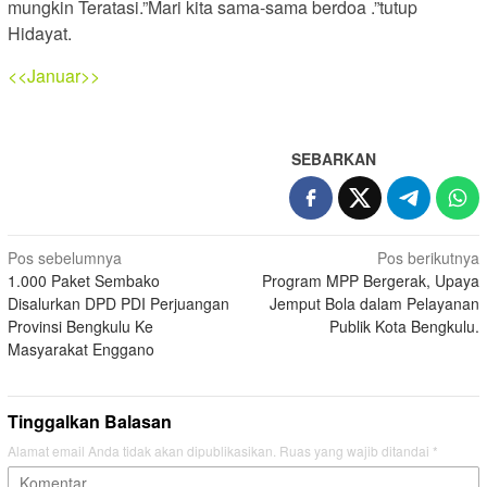
mungkin Teratasi.”Mari kita sama-sama berdoa .”tutup
Hidayat.
<<Januar>>
SEBARKAN
Navigasi
Pos sebelumnya
Pos berikutnya
1.000 Paket Sembako
Program MPP Bergerak, Upaya
pos
Disalurkan DPD PDI Perjuangan
Jemput Bola dalam Pelayanan
Provinsi Bengkulu Ke
Publik Kota Bengkulu.
Masyarakat Enggano
Tinggalkan Balasan
Alamat email Anda tidak akan dipublikasikan.
Ruas yang wajib ditandai
*