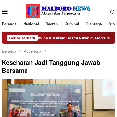
Loncat
ke
Menu
konten
Mobile
Beranda
Nasional
Daerah
Kriminal
Olahraga
Otom
ke Pelaminan, Dwina & Ichram Resmi Nikah di Mercure Bengkulu
Berita Terbaru
Beranda
Advertorial
Kesehatan Jadi Tanggung Jawab
Bersama