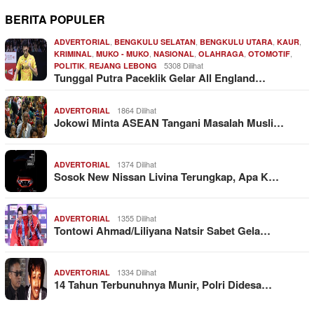
BERITA POPULER
,
,
,
,
ADVERTORIAL
BENGKULU SELATAN
BENGKULU UTARA
KAUR
,
,
,
,
,
KRIMINAL
MUKO - MUKO
NASIONAL
OLAHRAGA
OTOMOTIF
,
5308 Dilihat
POLITIK
REJANG LEBONG
Tunggal Putra Paceklik Gelar All England…
1864 Dilihat
ADVERTORIAL
Jokowi Minta ASEAN Tangani Masalah Musli…
1374 Dilihat
ADVERTORIAL
Sosok New Nissan Livina Terungkap, Apa K…
1355 Dilihat
ADVERTORIAL
Tontowi Ahmad/Liliyana Natsir Sabet Gela…
1334 Dilihat
ADVERTORIAL
14 Tahun Terbunuhnya Munir, Polri Didesa…