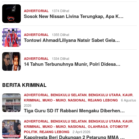
1374 Dilihat
ADVERTORIAL
Sosok New Nissan Livina Terungkap, Apa K…
1355 Dilihat
ADVERTORIAL
Tontowi Ahmad/Liliyana Natsir Sabet Gela…
1334 Dilihat
ADVERTORIAL
14 Tahun Terbunuhnya Munir, Polri Didesa…
BERITA KRIMINAL
,
,
,
,
ADVERTORIAL
BENGKULU SELATAN
BENGKULU UTARA
KAUR
,
,
,
6 Agustus
KRIMINAL
MUKO - MUKO
NASIONAL
REJANG LEBONG
2026
Tiga Guru SD IT Rabbani Mengaku Diberhen…
,
,
,
,
ADVERTORIAL
BENGKULU SELATAN
BENGKULU UTARA
KAUR
,
,
,
,
,
KRIMINAL
MUKO - MUKO
NASIONAL
OLAHRAGA
OTOMOTIF
,
2 April 2026
POLITIK
REJANG LEBONG
Kapolresta Beri Dukungan 2 Petarung MMA …