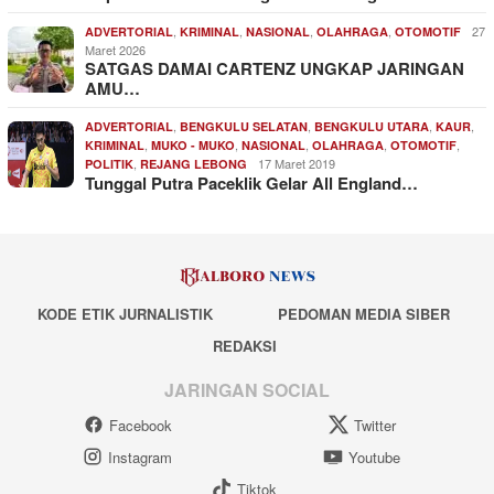
,
,
,
,
27
ADVERTORIAL
KRIMINAL
NASIONAL
OLAHRAGA
OTOMOTIF
Maret 2026
SATGAS DAMAI CARTENZ UNGKAP JARINGAN
AMU…
,
,
,
,
ADVERTORIAL
BENGKULU SELATAN
BENGKULU UTARA
KAUR
,
,
,
,
,
KRIMINAL
MUKO - MUKO
NASIONAL
OLAHRAGA
OTOMOTIF
,
17 Maret 2019
POLITIK
REJANG LEBONG
Tunggal Putra Paceklik Gelar All England…
KODE ETIK JURNALISTIK
PEDOMAN MEDIA SIBER
REDAKSI
JARINGAN SOCIAL
Facebook
Twitter
Instagram
Youtube
Tiktok