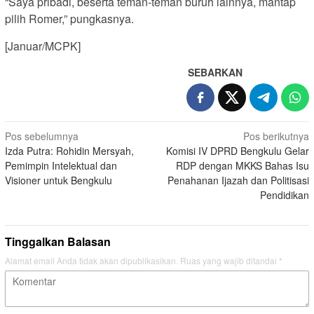
“Saya pribadi, beserta teman-teman buruh lainnya, mantap
pilih Romer,” pungkasnya.
[Januar/MCPK]
SEBARKAN
Navigasi
Pos sebelumnya
Pos berikutnya
Izda Putra: Rohidin Mersyah,
Komisi IV DPRD Bengkulu Gelar
pos
Pemimpin Intelektual dan
RDP dengan MKKS Bahas Isu
Visioner untuk Bengkulu
Penahanan Ijazah dan Politisasi
Pendidikan
Tinggalkan Balasan
Alamat email Anda tidak akan dipublikasikan.
Ruas yang wajib ditandai
*