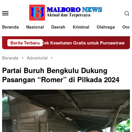
Loncat
ke
Menu
konten
Mobile
Beranda
Nasional
Daerah
Kriminal
Olahraga
Otom
ngkulu Gelar Cek Kesehatan Gratis untuk Purnawirawan Polri,
Berita Terbaru
Beranda
Advertorial
Partai Buruh Bengkulu Dukung
Pasangan “Romer” di Pilkada 2024