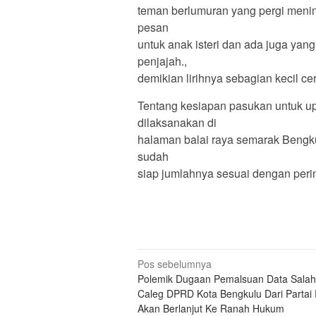
teman berlumuran yang pergi menin
pesan
untuk anak isteri dan ada juga ya
penjajah.,
demikian lirihnya sebagian kecil ce
Tentang kesiapan pasukan untuk u
dilaksanakan di
halaman balai raya semarak Beng
sudah
siap jumlahnya sesuai dengan perin
Navigasi
Pos sebelumnya
Polemik Dugaan Pemalsuan Data Salah
pos
Caleg DPRD Kota Bengkulu Dari Partai
Akan Berlanjut Ke Ranah Hukum