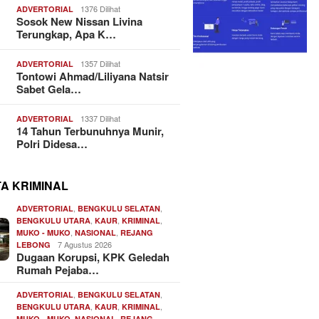
1376 Dilihat
ADVERTORIAL
Sosok New Nissan Livina
Terungkap, Apa K…
1357 Dilihat
ADVERTORIAL
Tontowi Ahmad/Liliyana Natsir
Sabet Gela…
1337 Dilihat
ADVERTORIAL
14 Tahun Terbunuhnya Munir,
Polri Didesa…
TA KRIMINAL
,
,
ADVERTORIAL
BENGKULU SELATAN
,
,
,
BENGKULU UTARA
KAUR
KRIMINAL
,
,
MUKO - MUKO
NASIONAL
REJANG
7 Agustus 2026
LEBONG
Dugaan Korupsi, KPK Geledah
Rumah Pejaba…
,
,
ADVERTORIAL
BENGKULU SELATAN
,
,
,
BENGKULU UTARA
KAUR
KRIMINAL
,
,
MUKO - MUKO
NASIONAL
REJANG