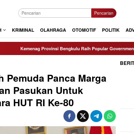
Pencarian
H
KRIMINAL
OLAHRAGA
OTOMOTIF
POLITIK
AD
nag Provinsi Bengkulu Raih Popular Government Institutions A
BERI
h Pemuda Panca Marga
kan Pasukan Untuk
ra HUT RI Ke-80