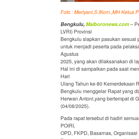
Foto : Meriyani,S.IKom.,MH Ketua
Bengkulu,
Malboronews.com
– P
LVRI) Provinsi
Bengkulu siapkan pasukan sesuai p
untuk menjadi peserta pada pelak
Agustus
2025, yang akan dilaksanakan di l
Hal ini di sampaikan pada saat me
Hari
Ulang Tahun ke-80 Kemerdekaan Rep
Bengkulu menggelar Rapat yang di
Herwan Antoni,yang bertempat di 
(04/08/2025).
Pada rapat tersebut di hadiri semua
POlRI,
OPD, FKPD, Basarnas, Organisasi