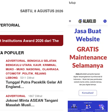
tutup
SABTU, 8 AGUSTUS 2026
VERTORIAL
ward 2026 dari The Iconomics
Personel Operasi Damai C
TA POPULER
,
,
ADVERTORIAL
BENGKULU SELATAN
,
,
,
BENGKULU UTARA
KAUR
KRIMINAL
,
,
,
MUKO - MUKO
NASIONAL
OLAHRAGA
,
,
OTOMOTIF
POLITIK
REJANG
5311 Dilihat
LEBONG
Tunggal Putra Paceklik Gelar All
England…
1867 Dilihat
ADVERTORIAL
Jokowi Minta ASEAN Tangani
Masalah Musli…