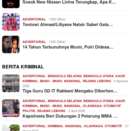
Sosok New Nissan Livina Terungkap, Apa K…
1353 Dilihat
ADVERTORIAL
Tontowi Ahmad/Liliyana Natsir Sabet Gela…
1330 Dilihat
ADVERTORIAL
14 Tahun Terbunuhnya Munir, Polri Didesa…
BERITA KRIMINAL
,
,
,
,
ADVERTORIAL
BENGKULU SELATAN
BENGKULU UTARA
KAUR
,
,
,
6 Agustus
KRIMINAL
MUKO - MUKO
NASIONAL
REJANG LEBONG
2026
Tiga Guru SD IT Rabbani Mengaku Diberhen…
,
,
,
,
ADVERTORIAL
BENGKULU SELATAN
BENGKULU UTARA
KAUR
,
,
,
,
,
KRIMINAL
MUKO - MUKO
NASIONAL
OLAHRAGA
OTOMOTIF
,
2 April 2026
POLITIK
REJANG LEBONG
Kapolresta Beri Dukungan 2 Petarung MMA …
,
,
,
,
27
ADVERTORIAL
KRIMINAL
NASIONAL
OLAHRAGA
OTOMOTIF
Maret 2026