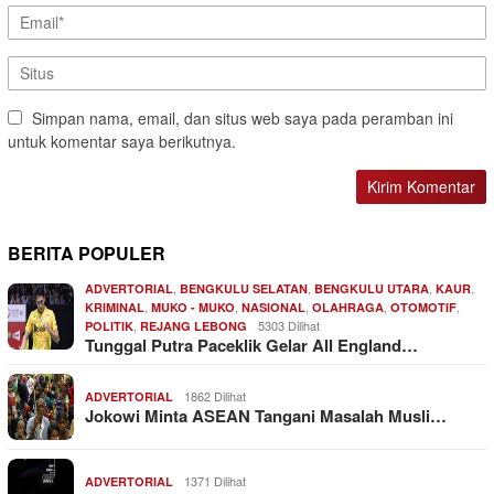
Simpan nama, email, dan situs web saya pada peramban ini
untuk komentar saya berikutnya.
BERITA POPULER
,
,
,
,
ADVERTORIAL
BENGKULU SELATAN
BENGKULU UTARA
KAUR
,
,
,
,
,
KRIMINAL
MUKO - MUKO
NASIONAL
OLAHRAGA
OTOMOTIF
,
5303 Dilihat
POLITIK
REJANG LEBONG
Tunggal Putra Paceklik Gelar All England…
1862 Dilihat
ADVERTORIAL
Jokowi Minta ASEAN Tangani Masalah Musli…
1371 Dilihat
ADVERTORIAL