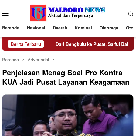
Loncat
ke
Menu
konten
Mobile
Beranda
Nasional
Daerah
Kriminal
Olahraga
Otom
urun Tangan
Berita Terbaru
Dari Bengkulu ke Pusat, Saiful Bahri Sire
Beranda
Advertorial
Penjelasan Menag Soal Pro Kontra
KUA Jadi Pusat Layanan Keagamaan