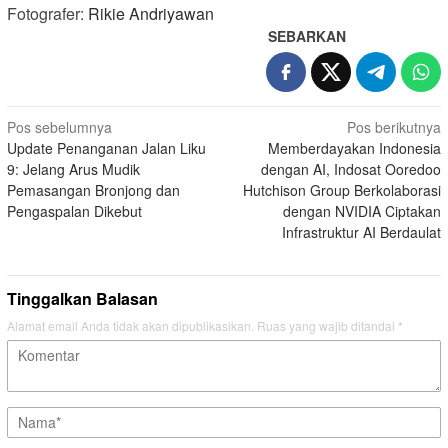
Fotografer:
Rikie Andriyawan
SEBARKAN
Navigasi
Pos sebelumnya
Pos berikutnya
Update Penanganan Jalan Liku
Memberdayakan Indonesia
pos
9: Jelang Arus Mudik
dengan AI, Indosat Ooredoo
Pemasangan Bronjong dan
Hutchison Group Berkolaborasi
Pengaspalan Dikebut
dengan NVIDIA Ciptakan
Infrastruktur AI Berdaulat
Tinggalkan Balasan
Alamat email Anda tidak akan dipublikasikan.
Ruas yang wajib ditandai
*