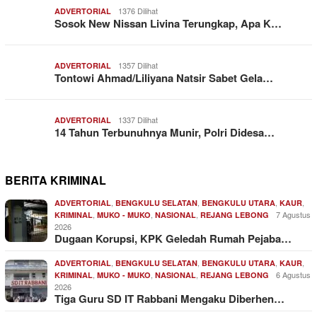
1376 Dilihat
ADVERTORIAL
Sosok New Nissan Livina Terungkap, Apa K…
1357 Dilihat
ADVERTORIAL
Tontowi Ahmad/Liliyana Natsir Sabet Gela…
1337 Dilihat
ADVERTORIAL
14 Tahun Terbunuhnya Munir, Polri Didesa…
BERITA KRIMINAL
,
,
,
,
ADVERTORIAL
BENGKULU SELATAN
BENGKULU UTARA
KAUR
,
,
,
7 Agustus
KRIMINAL
MUKO - MUKO
NASIONAL
REJANG LEBONG
2026
Dugaan Korupsi, KPK Geledah Rumah Pejaba…
,
,
,
,
ADVERTORIAL
BENGKULU SELATAN
BENGKULU UTARA
KAUR
,
,
,
6 Agustus
KRIMINAL
MUKO - MUKO
NASIONAL
REJANG LEBONG
2026
Tiga Guru SD IT Rabbani Mengaku Diberhen…