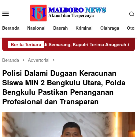
Loncat
ke
Menu
konten
Mobile
Beranda
Nasional
Daerah
Kriminal
Olahraga
Otom
 Resmi Dibuka di Semarang, Kapolri Terima Anugerah Anggota 
Berita Terbaru
Beranda
Advertorial
Polisi Dalami Dugaan Keracunan
Siswa MIN 2 Bengkulu Utara, Polda
Bengkulu Pastikan Penanganan
Profesional dan Transparan