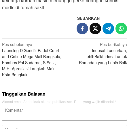
keluarga korban masih menunggu perkembangan kondisi
medis di rumah sakit.
SEBARKAN
Navigasi
Pos sebelumnya
Pos berikutnya
Launcing D’Gendiz Padel Court
Indosat Luncurkan,
pos
and Coffee Mega Mall Bengkulu,
LebihBaikIndosat untuk
Kombes Pol Sudarno, S.Sos.,
Ramadan yang Lebih Baik
M.H. Apresiasi Langkah Maju
Kota Bengkulu
Tinggalkan Balasan
Alamat email Anda tidak akan dipublikasikan.
Ruas yang wajib ditandai
*