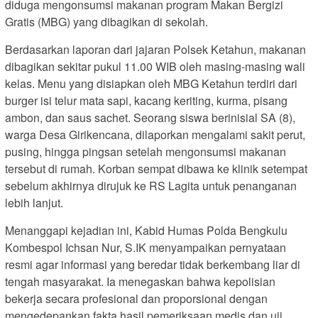
diduga mengonsumsi makanan program Makan Bergizi
Gratis (MBG) yang dibagikan di sekolah.
Berdasarkan laporan dari jajaran Polsek Ketahun, makanan
dibagikan sekitar pukul 11.00 WIB oleh masing-masing wali
kelas. Menu yang disiapkan oleh MBG Ketahun terdiri dari
burger isi telur mata sapi, kacang keriting, kurma, pisang
ambon, dan saus sachet. Seorang siswa berinisial SA (8),
warga Desa Girikencana, dilaporkan mengalami sakit perut,
pusing, hingga pingsan setelah mengonsumsi makanan
tersebut di rumah. Korban sempat dibawa ke klinik setempat
sebelum akhirnya dirujuk ke RS Lagita untuk penanganan
lebih lanjut.
Menanggapi kejadian ini, Kabid Humas Polda Bengkulu
Kombespol Ichsan Nur, S.IK menyampaikan pernyataan
resmi agar informasi yang beredar tidak berkembang liar di
tengah masyarakat. Ia menegaskan bahwa kepolisian
bekerja secara profesional dan proporsional dengan
mengedepankan fakta hasil pemeriksaan medis dan uji