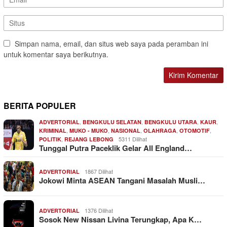
Simpan nama, email, dan situs web saya pada peramban ini
untuk komentar saya berikutnya.
BERITA POPULER
,
,
,
,
ADVERTORIAL
BENGKULU SELATAN
BENGKULU UTARA
KAUR
,
,
,
,
,
KRIMINAL
MUKO - MUKO
NASIONAL
OLAHRAGA
OTOMOTIF
,
5311 Dilihat
POLITIK
REJANG LEBONG
Tunggal Putra Paceklik Gelar All England…
1867 Dilihat
ADVERTORIAL
Jokowi Minta ASEAN Tangani Masalah Musli…
1376 Dilihat
ADVERTORIAL
Sosok New Nissan Livina Terungkap, Apa K…