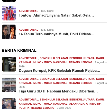
1357 Dilihat
ADVERTORIAL
Tontowi Ahmad/Liliyana Natsir Sabet Gela…
1337 Dilihat
ADVERTORIAL
14 Tahun Terbunuhnya Munir, Polri Didesa…
BERITA KRIMINAL
,
,
,
,
ADVERTORIAL
BENGKULU SELATAN
BENGKULU UTARA
KAUR
,
,
,
7 Agustus
KRIMINAL
MUKO - MUKO
NASIONAL
REJANG LEBONG
2026
Dugaan Korupsi, KPK Geledah Rumah Pejaba…
,
,
,
,
ADVERTORIAL
BENGKULU SELATAN
BENGKULU UTARA
KAUR
,
,
,
6 Agustus
KRIMINAL
MUKO - MUKO
NASIONAL
REJANG LEBONG
2026
Tiga Guru SD IT Rabbani Mengaku Diberhen…
,
,
,
,
ADVERTORIAL
BENGKULU SELATAN
BENGKULU UTARA
KAUR
,
,
,
,
,
KRIMINAL
MUKO - MUKO
NASIONAL
OLAHRAGA
OTOMOTIF
,
2 April 2026
POLITIK
REJANG LEBONG