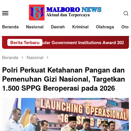
Loncat
ke
Menu
konten
Mobile
Beranda
Nasional
Daerah
Kriminal
Olahraga
Otom
lu Raih Popular Government Institutions Award 2026 dari The 
Berita Terbaru
Beranda
Nasional
Polri Perkuat Ketahanan Pangan dan
Pemenuhan Gizi Nasional, Targetkan
1.500 SPPG Beroperasi pada 2026