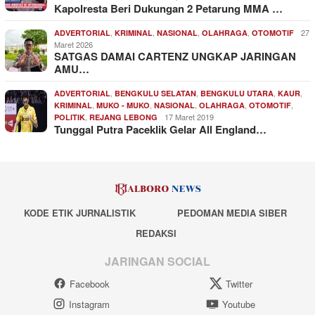
Kapolresta Beri Dukungan 2 Petarung MMA …
,
,
,
,
27
ADVERTORIAL
KRIMINAL
NASIONAL
OLAHRAGA
OTOMOTIF
Maret 2026
SATGAS DAMAI CARTENZ UNGKAP JARINGAN
AMU…
,
,
,
,
ADVERTORIAL
BENGKULU SELATAN
BENGKULU UTARA
KAUR
,
,
,
,
,
KRIMINAL
MUKO - MUKO
NASIONAL
OLAHRAGA
OTOMOTIF
,
17 Maret 2019
POLITIK
REJANG LEBONG
Tunggal Putra Paceklik Gelar All England…
KODE ETIK JURNALISTIK
PEDOMAN MEDIA SIBER
REDAKSI
JARINGAN SOCIAL
Facebook
Twitter
Instagram
Youtube