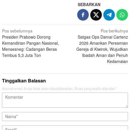
SEBARKAN
Navigasi
Pos sebelumnya
Pos berikutnya
Presiden Prabowo Dorong
Satgas Ops Damai Cartenz
pos
Kemandirian Pangan Nasional,
2026 Amankan Peresmian
Mensesneg: Cadangan Beras
Gereja di Kiwirok, Wujudkan
Tembus 5,3 Juta Ton
Ibadah Aman dan Penuh
Kedamaian
Tinggalkan Balasan
Alamat email Anda tidak akan dipublikasikan.
Ruas yang wajib ditandai
*