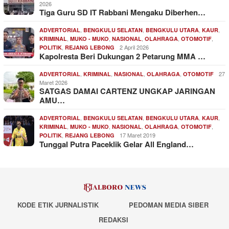
2026
Tiga Guru SD IT Rabbani Mengaku Diberhen…
,
,
,
,
ADVERTORIAL
BENGKULU SELATAN
BENGKULU UTARA
KAUR
,
,
,
,
,
KRIMINAL
MUKO - MUKO
NASIONAL
OLAHRAGA
OTOMOTIF
,
2 April 2026
POLITIK
REJANG LEBONG
Kapolresta Beri Dukungan 2 Petarung MMA …
,
,
,
,
27
ADVERTORIAL
KRIMINAL
NASIONAL
OLAHRAGA
OTOMOTIF
Maret 2026
SATGAS DAMAI CARTENZ UNGKAP JARINGAN
AMU…
,
,
,
,
ADVERTORIAL
BENGKULU SELATAN
BENGKULU UTARA
KAUR
,
,
,
,
,
KRIMINAL
MUKO - MUKO
NASIONAL
OLAHRAGA
OTOMOTIF
,
17 Maret 2019
POLITIK
REJANG LEBONG
Tunggal Putra Paceklik Gelar All England…
KODE ETIK JURNALISTIK
PEDOMAN MEDIA SIBER
REDAKSI