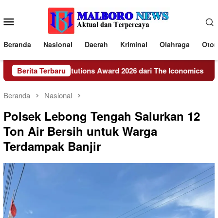
Loncat
ke
Menu
konten
Mobile
Beranda
Nasional
Daerah
Kriminal
Olahraga
Otom
rnment Institutions Award 2026 dari The Iconomics
Berita Terbaru
Pe
Beranda
Nasional
Polsek Lebong Tengah Salurkan 12
Ton Air Bersih untuk Warga
Terdampak Banjir