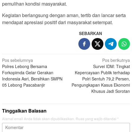
pemulihan kondisi masyarakat.
Kegiatan berlangsung dengan aman, tertib dan lancar serta
mendapat apresiasi positif dari masyarakat setempat.
SEBARKAN
Navigasi
Pos sebelumnya
Pos berikutnya
Polres Lebong Bersama
Survei IDM: Tingkat
pos
Forkopimda Gelar Gerakan
Kepercayaan Publik terhadap
Indonesia Asri, Bersihkan SMPN
Polri Sentuh 79,2 Persen,
05 Lebong Pascabanjir
Pengungkapan Kasus Ekonomi
Khusus Jadi Sorotan
Tinggalkan Balasan
Alamat email Anda tidak akan dipublikasikan.
Ruas yang wajib ditandai
*