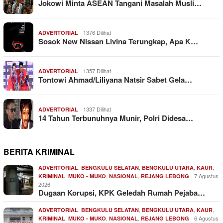
Jokowi Minta ASEAN Tangani Masalah Musli…
1376 Dilihat
ADVERTORIAL
Sosok New Nissan Livina Terungkap, Apa K…
1357 Dilihat
ADVERTORIAL
Tontowi Ahmad/Liliyana Natsir Sabet Gela…
1337 Dilihat
ADVERTORIAL
14 Tahun Terbunuhnya Munir, Polri Didesa…
BERITA KRIMINAL
,
,
,
,
ADVERTORIAL
BENGKULU SELATAN
BENGKULU UTARA
KAUR
,
,
,
7 Agustus
KRIMINAL
MUKO - MUKO
NASIONAL
REJANG LEBONG
2026
Dugaan Korupsi, KPK Geledah Rumah Pejaba…
,
,
,
,
ADVERTORIAL
BENGKULU SELATAN
BENGKULU UTARA
KAUR
,
,
,
6 Agustus
KRIMINAL
MUKO - MUKO
NASIONAL
REJANG LEBONG