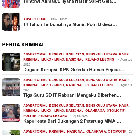
Tontowi Ahmad/Liliyana Natsir Sabet Gela…
1337 Dilihat
ADVERTORIAL
14 Tahun Terbunuhnya Munir, Polri Didesa…
BERITA KRIMINAL
,
,
,
,
ADVERTORIAL
BENGKULU SELATAN
BENGKULU UTARA
KAUR
,
,
,
7 Agustus
KRIMINAL
MUKO - MUKO
NASIONAL
REJANG LEBONG
2026
Dugaan Korupsi, KPK Geledah Rumah Pejaba…
,
,
,
,
ADVERTORIAL
BENGKULU SELATAN
BENGKULU UTARA
KAUR
,
,
,
6 Agustus
KRIMINAL
MUKO - MUKO
NASIONAL
REJANG LEBONG
2026
Tiga Guru SD IT Rabbani Mengaku Diberhen…
,
,
,
,
ADVERTORIAL
BENGKULU SELATAN
BENGKULU UTARA
KAUR
,
,
,
,
,
KRIMINAL
MUKO - MUKO
NASIONAL
OLAHRAGA
OTOMOTIF
,
2 April 2026
POLITIK
REJANG LEBONG
Kapolresta Beri Dukungan 2 Petarung MMA …
,
,
,
,
27
ADVERTORIAL
KRIMINAL
NASIONAL
OLAHRAGA
OTOMOTIF