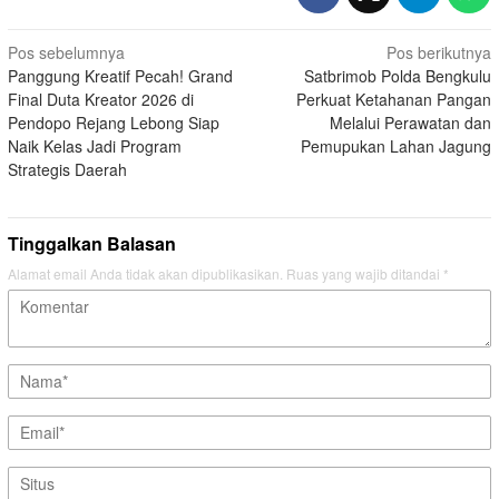
Navigasi
Pos sebelumnya
Pos berikutnya
Panggung Kreatif Pecah! Grand
Satbrimob Polda Bengkulu
pos
Final Duta Kreator 2026 di
Perkuat Ketahanan Pangan
Pendopo Rejang Lebong Siap
Melalui Perawatan dan
Naik Kelas Jadi Program
Pemupukan Lahan Jagung
Strategis Daerah
Tinggalkan Balasan
Alamat email Anda tidak akan dipublikasikan.
Ruas yang wajib ditandai
*