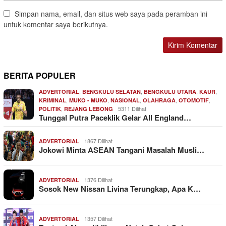
Simpan nama, email, dan situs web saya pada peramban ini
untuk komentar saya berikutnya.
BERITA POPULER
,
,
,
,
ADVERTORIAL
BENGKULU SELATAN
BENGKULU UTARA
KAUR
,
,
,
,
,
KRIMINAL
MUKO - MUKO
NASIONAL
OLAHRAGA
OTOMOTIF
,
5311 Dilihat
POLITIK
REJANG LEBONG
Tunggal Putra Paceklik Gelar All England…
1867 Dilihat
ADVERTORIAL
Jokowi Minta ASEAN Tangani Masalah Musli…
1376 Dilihat
ADVERTORIAL
Sosok New Nissan Livina Terungkap, Apa K…
1357 Dilihat
ADVERTORIAL