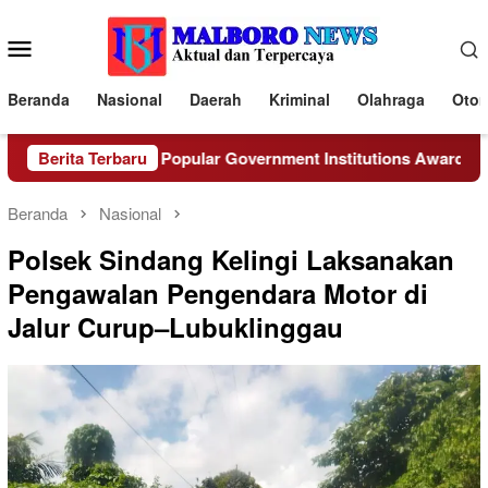
Loncat
ke
Menu
konten
Mobile
Beranda
Nasional
Daerah
Kriminal
Olahraga
Otom
Bengkulu Raih Popular Government Institutions Award 2026 dar
Berita Terbaru
Beranda
Nasional
Polsek Sindang Kelingi Laksanakan
Pengawalan Pengendara Motor di
Jalur Curup–Lubuklinggau