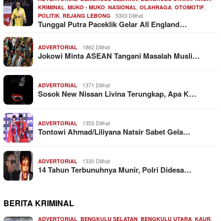
,
,
,
,
,
KRIMINAL
MUKO - MUKO
NASIONAL
OLAHRAGA
OTOMOTIF
,
5303 Dilihat
POLITIK
REJANG LEBONG
Tunggal Putra Paceklik Gelar All England…
1862 Dilihat
ADVERTORIAL
Jokowi Minta ASEAN Tangani Masalah Musli…
1371 Dilihat
ADVERTORIAL
Sosok New Nissan Livina Terungkap, Apa K…
1353 Dilihat
ADVERTORIAL
Tontowi Ahmad/Liliyana Natsir Sabet Gela…
1330 Dilihat
ADVERTORIAL
14 Tahun Terbunuhnya Munir, Polri Didesa…
BERITA KRIMINAL
,
,
,
,
ADVERTORIAL
BENGKULU SELATAN
BENGKULU UTARA
KAUR