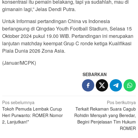
konsentrasi itu pemain belakang, tapi ya sudahlah, mau di
gimanain lagi,” Jelas Dendi Putra.
Untuk Informasi pertandingan China vs Indonesia
berlangsung di Qingdao Youth Football Stadium, Selasa 15
Oktober 2024 pukul 19.00 WIB. Pertandingan ini merupakan
lanjutan matchday keempat Grup C ronde ketiga Kualifikasi
Piala Dunia 2026 Zona Asia.
(Januar/MCPK)
SEBARKAN
Navigasi
Pos sebelumnya
Pos berikutnya
Tokoh Pemuda Lembak Curup
Terkait Rekaman Suara Cagub
pos
Heri Purwanto: ROMER Nomor
Rohidin Mersyah yang Beredar,
2, Lanjutkan!*
Begini Penjelasan Tim Hukum
ROMER