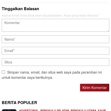
Tinggalkan Balasan
Alamat email Anda tidak akan dipublikasikan.
Ruas yang wajib ditandai
*
Simpan nama, email, dan situs web saya pada peramban ini
untuk komentar saya berikutnya.
BERITA POPULER
,
,
,
,
ADVERTORIAL
BENGKULU SELATAN
BENGKULU UTARA
KAUR