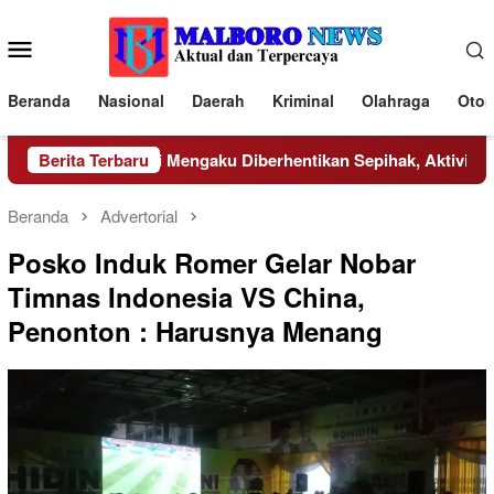
Loncat
ke
Menu
konten
Mobile
Beranda
Nasional
Daerah
Kriminal
Olahraga
Otom
ru SD IT Rabbani Mengaku Diberhentikan Sepihak, Aktivis Desa
Berita Terbaru
Beranda
Advertorial
Posko Induk Romer Gelar Nobar
Timnas Indonesia VS China,
Penonton : Harusnya Menang