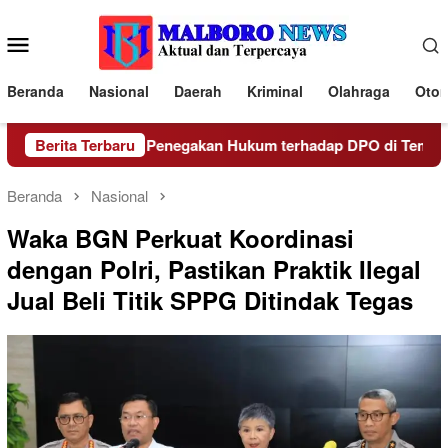
Loncat
ke
Menu
konten
Mobile
Beranda
Nasional
Daerah
Kriminal
Olahraga
Otom
ungan Lakukan Penegakan Hukum terhadap DPO di Tembagapu
Berita Terbaru
Beranda
Nasional
Waka BGN Perkuat Koordinasi
dengan Polri, Pastikan Praktik Ilegal
Jual Beli Titik SPPG Ditindak Tegas