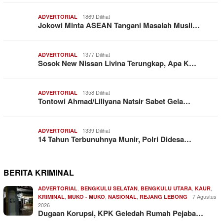
1869 Dilihat
ADVERTORIAL
Jokowi Minta ASEAN Tangani Masalah Musli…
1377 Dilihat
ADVERTORIAL
Sosok New Nissan Livina Terungkap, Apa K…
1358 Dilihat
ADVERTORIAL
Tontowi Ahmad/Liliyana Natsir Sabet Gela…
1339 Dilihat
ADVERTORIAL
14 Tahun Terbunuhnya Munir, Polri Didesa…
BERITA KRIMINAL
,
,
,
,
ADVERTORIAL
BENGKULU SELATAN
BENGKULU UTARA
KAUR
,
,
,
7 Agustus
KRIMINAL
MUKO - MUKO
NASIONAL
REJANG LEBONG
2026
Dugaan Korupsi, KPK Geledah Rumah Pejaba…