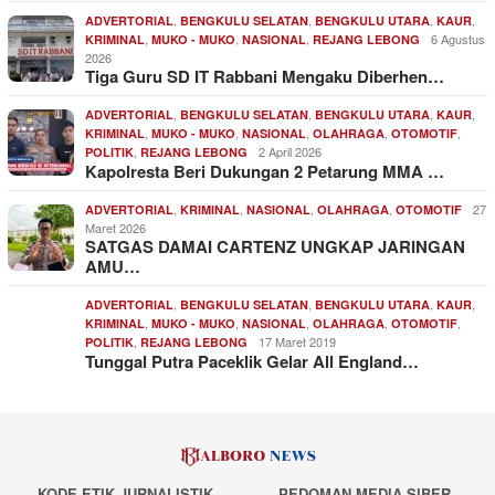
,
,
,
,
ADVERTORIAL
BENGKULU SELATAN
BENGKULU UTARA
KAUR
,
,
,
6 Agustus
KRIMINAL
MUKO - MUKO
NASIONAL
REJANG LEBONG
2026
Tiga Guru SD IT Rabbani Mengaku Diberhen…
,
,
,
,
ADVERTORIAL
BENGKULU SELATAN
BENGKULU UTARA
KAUR
,
,
,
,
,
KRIMINAL
MUKO - MUKO
NASIONAL
OLAHRAGA
OTOMOTIF
,
2 April 2026
POLITIK
REJANG LEBONG
Kapolresta Beri Dukungan 2 Petarung MMA …
,
,
,
,
27
ADVERTORIAL
KRIMINAL
NASIONAL
OLAHRAGA
OTOMOTIF
Maret 2026
SATGAS DAMAI CARTENZ UNGKAP JARINGAN
AMU…
,
,
,
,
ADVERTORIAL
BENGKULU SELATAN
BENGKULU UTARA
KAUR
,
,
,
,
,
KRIMINAL
MUKO - MUKO
NASIONAL
OLAHRAGA
OTOMOTIF
,
17 Maret 2019
POLITIK
REJANG LEBONG
Tunggal Putra Paceklik Gelar All England…
KODE ETIK JURNALISTIK
PEDOMAN MEDIA SIBER