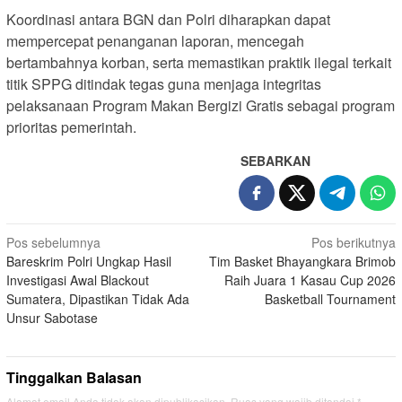
Koordinasi antara BGN dan Polri diharapkan dapat
mempercepat penanganan laporan, mencegah
bertambahnya korban, serta memastikan praktik ilegal terkait
titik SPPG ditindak tegas guna menjaga integritas
pelaksanaan Program Makan Bergizi Gratis sebagai program
prioritas pemerintah.
SEBARKAN
Navigasi
Pos sebelumnya
Pos berikutnya
Bareskrim Polri Ungkap Hasil
Tim Basket Bhayangkara Brimob
pos
Investigasi Awal Blackout
Raih Juara 1 Kasau Cup 2026
Sumatera, Dipastikan Tidak Ada
Basketball Tournament
Unsur Sabotase
Tinggalkan Balasan
Alamat email Anda tidak akan dipublikasikan.
Ruas yang wajib ditandai
*