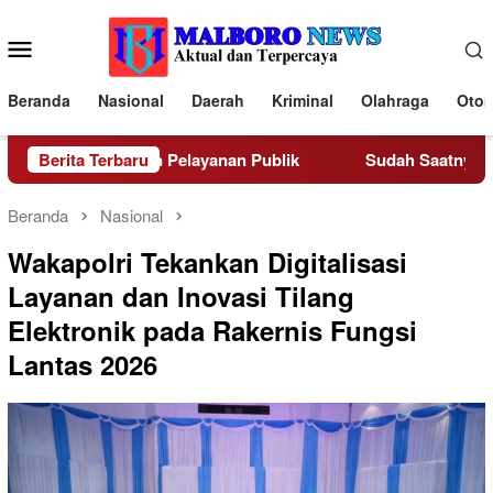
Loncat
ke
Menu
konten
Mobile
Beranda
Nasional
Daerah
Kriminal
Olahraga
Otom
ih Penghargaan Pelayanan Publik
Berita Terbaru
Sudah Saatnya Polri 
Beranda
Nasional
Wakapolri Tekankan Digitalisasi
Layanan dan Inovasi Tilang
Elektronik pada Rakernis Fungsi
Lantas 2026