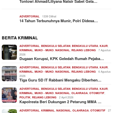
Tontowi Ahmad/Liliyana Natsir Sabet Gela…
1339 Dilihat
ADVERTORIAL
14 Tahun Terbunuhnya Munir, Polri Didesa…
BERITA KRIMINAL
,
,
,
,
ADVERTORIAL
BENGKULU SELATAN
BENGKULU UTARA
KAUR
,
,
,
7 Agustus
KRIMINAL
MUKO - MUKO
NASIONAL
REJANG LEBONG
2026
Dugaan Korupsi, KPK Geledah Rumah Pejaba…
,
,
,
,
ADVERTORIAL
BENGKULU SELATAN
BENGKULU UTARA
KAUR
,
,
,
6 Agustus
KRIMINAL
MUKO - MUKO
NASIONAL
REJANG LEBONG
2026
Tiga Guru SD IT Rabbani Mengaku Diberhen…
,
,
,
,
ADVERTORIAL
BENGKULU SELATAN
BENGKULU UTARA
KAUR
,
,
,
,
,
KRIMINAL
MUKO - MUKO
NASIONAL
OLAHRAGA
OTOMOTIF
,
2 April 2026
POLITIK
REJANG LEBONG
Kapolresta Beri Dukungan 2 Petarung MMA …
,
,
,
,
27
ADVERTORIAL
KRIMINAL
NASIONAL
OLAHRAGA
OTOMOTIF