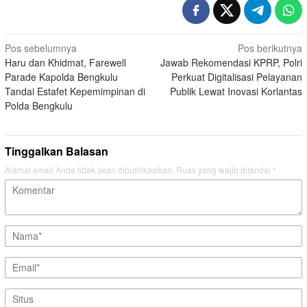
Navigasi
Pos sebelumnya
Pos berikutnya
Haru dan Khidmat, Farewell
Jawab Rekomendasi KPRP, Polri
pos
Parade Kapolda Bengkulu
Perkuat Digitalisasi Pelayanan
Tandai Estafet Kepemimpinan di
Publik Lewat Inovasi Korlantas
Polda Bengkulu
Tinggalkan Balasan
Alamat email Anda tidak akan dipublikasikan.
Ruas yang wajib ditandai
*