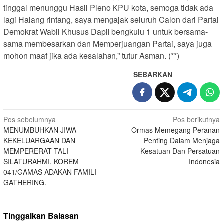
tinggal menunggu Hasil Pleno KPU kota, semoga tidak ada
lagi Halang rintang, saya mengajak seluruh Calon dari Partai
Demokrat Wabil Khusus Dapil bengkulu 1 untuk bersama-
sama membesarkan dan Memperjuangan Partai, saya juga
mohon maaf jika ada kesalahan,” tutur Asman. (**)
SEBARKAN
Navigasi
Pos sebelumnya
Pos berikutnya
MENUMBUHKAN JIWA
Ormas Memegang Peranan
pos
KEKELUARGAAN DAN
Penting Dalam Menjaga
MEMPERERAT TALI
Kesatuan Dan Persatuan
SILATURAHMI, KOREM
Indonesia
041/GAMAS ADAKAN FAMILI
GATHERING.
Tinggalkan Balasan