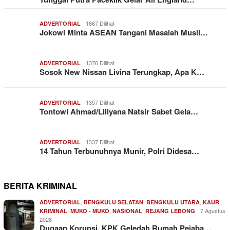
1867 Dilihat
ADVERTORIAL
Jokowi Minta ASEAN Tangani Masalah Musli…
1376 Dilihat
ADVERTORIAL
Sosok New Nissan Livina Terungkap, Apa K…
1357 Dilihat
ADVERTORIAL
Tontowi Ahmad/Liliyana Natsir Sabet Gela…
1337 Dilihat
ADVERTORIAL
14 Tahun Terbunuhnya Munir, Polri Didesa…
BERITA KRIMINAL
,
,
,
,
ADVERTORIAL
BENGKULU SELATAN
BENGKULU UTARA
KAUR
,
,
,
7 Agustus
KRIMINAL
MUKO - MUKO
NASIONAL
REJANG LEBONG
2026
Dugaan Korupsi, KPK Geledah Rumah Pejaba…