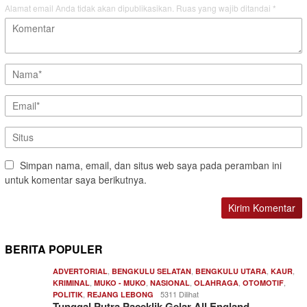
Alamat email Anda tidak akan dipublikasikan.
Ruas yang wajib ditandai
*
Simpan nama, email, dan situs web saya pada peramban ini
untuk komentar saya berikutnya.
BERITA POPULER
,
,
,
,
ADVERTORIAL
BENGKULU SELATAN
BENGKULU UTARA
KAUR
,
,
,
,
,
KRIMINAL
MUKO - MUKO
NASIONAL
OLAHRAGA
OTOMOTIF
,
5311 Dilihat
POLITIK
REJANG LEBONG
Tunggal Putra Paceklik Gelar All England…