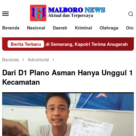
Loncat
ke
Menu
konten
Mobile
Beranda
Nasional
Daerah
Kriminal
Olahraga
Otom
 Resmi Dibuka di Semarang, Kapolri Terima Anugerah Anggota 
Berita Terbaru
Beranda
Advertorial
Dari D1 Plano Asman Hanya Unggul 1
Kecamatan