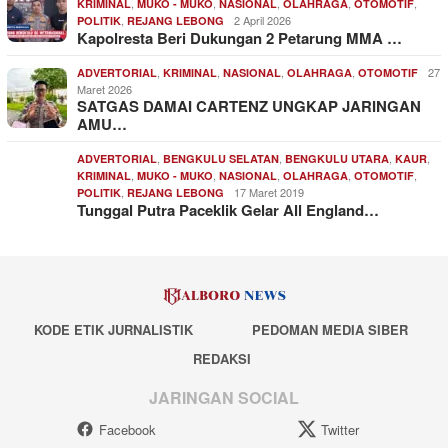
,
,
,
,
,
KRIMINAL
MUKO - MUKO
NASIONAL
OLAHRAGA
OTOMOTIF
,
2 April 2026
POLITIK
REJANG LEBONG
Kapolresta Beri Dukungan 2 Petarung MMA …
,
,
,
,
27
ADVERTORIAL
KRIMINAL
NASIONAL
OLAHRAGA
OTOMOTIF
Maret 2026
SATGAS DAMAI CARTENZ UNGKAP JARINGAN
AMU…
,
,
,
,
ADVERTORIAL
BENGKULU SELATAN
BENGKULU UTARA
KAUR
,
,
,
,
,
KRIMINAL
MUKO - MUKO
NASIONAL
OLAHRAGA
OTOMOTIF
,
17 Maret 2019
POLITIK
REJANG LEBONG
Tunggal Putra Paceklik Gelar All England…
KODE ETIK JURNALISTIK
PEDOMAN MEDIA SIBER
REDAKSI
JARINGAN SOCIAL
Facebook
Twitter