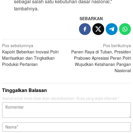
sebagai salah satu kebutuhan dasar nasional,”
tambahnya.
SEBARKAN
Navigasi
Pos sebelumnya
Pos berikutnya
Kapolri Beberkan Inovasi Polri
Panen Raya di Tuban, Presiden
pos
Manfaatkan dan Tingkatkan
Prabowo Apresiasi Peran Polri
Produksi Pertanian
Wujudkan Ketahanan Pangan
Nasional
Tinggalkan Balasan
Alamat email Anda tidak akan dipublikasikan.
Ruas yang wajib ditandai
*