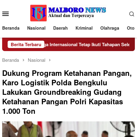
Loncat
ke
Menu
konten
Mobile
Beranda
Nasional
Daerah
Kriminal
Olahraga
Otom
si Nasional Hingga Internasional Tetap Ikuti Tahapan Seleksi Rekr
Berita Terbaru
Beranda
Nasional
Dukung Program Ketahanan Pangan,
Karo Logistik Polda Bengkulu
Lakukan Groundbreaking Gudang
Ketahanan Pangan Polri Kapasitas
1.000 Ton