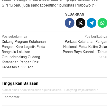
SPPG baru juga sangat penting,” pungkas Prabowo (*)
SEBARKAN
Navigasi
Pos sebelumnya
Pos berikutnya
Dukung Program Ketahanan
Perkuat Ketahanan Pangan
pos
Pangan, Karo Logistik Polda
Nasional, Polda Kaltim Gelar
Bengkulu Lakukan
Panen Raya Kuartal II Tahun
Groundbreaking Gudang
2026
Ketahanan Pangan Polri
Kapasitas 1.000 Ton
Tinggalkan Balasan
Alamat email Anda tidak akan dipublikasikan.
Ruas yang wajib ditandai
*