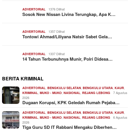
1376 Dilihat
ADVERTORIAL
Sosok New Nissan Livina Terungkap, Apa K…
1357 Dilihat
ADVERTORIAL
Tontowi Ahmad/Liliyana Natsir Sabet Gela…
1337 Dilihat
ADVERTORIAL
14 Tahun Terbunuhnya Munir, Polri Didesa…
BERITA KRIMINAL
,
,
,
,
ADVERTORIAL
BENGKULU SELATAN
BENGKULU UTARA
KAUR
,
,
,
7 Agustus
KRIMINAL
MUKO - MUKO
NASIONAL
REJANG LEBONG
2026
Dugaan Korupsi, KPK Geledah Rumah Pejaba…
,
,
,
,
ADVERTORIAL
BENGKULU SELATAN
BENGKULU UTARA
KAUR
,
,
,
6 Agustus
KRIMINAL
MUKO - MUKO
NASIONAL
REJANG LEBONG
2026
Tiga Guru SD IT Rabbani Mengaku Diberhen…