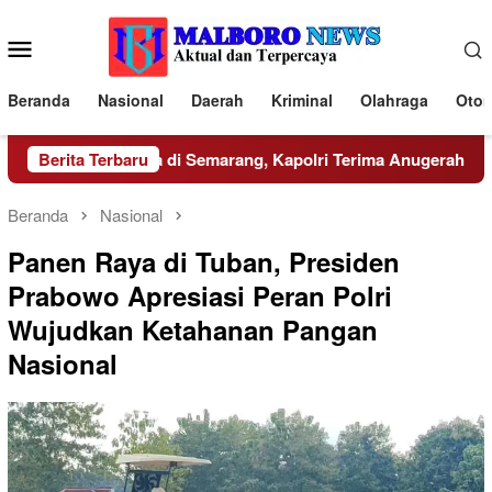
Loncat
ke
Menu
konten
Mobile
Beranda
Nasional
Daerah
Kriminal
Olahraga
Otom
i Resmi Dibuka di Semarang, Kapolri Terima Anugerah Anggot
Berita Terbaru
Beranda
Nasional
Panen Raya di Tuban, Presiden
Prabowo Apresiasi Peran Polri
Wujudkan Ketahanan Pangan
Nasional