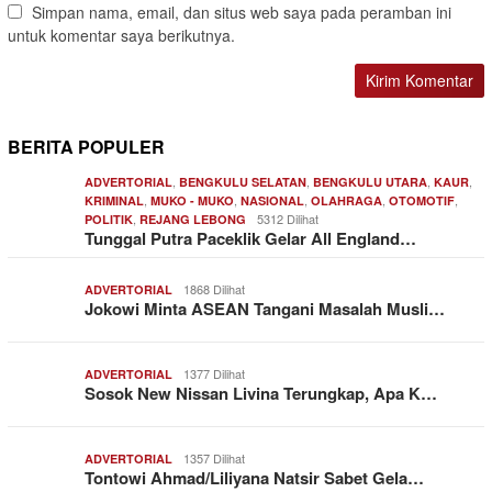
Simpan nama, email, dan situs web saya pada peramban ini
untuk komentar saya berikutnya.
BERITA POPULER
,
,
,
,
ADVERTORIAL
BENGKULU SELATAN
BENGKULU UTARA
KAUR
,
,
,
,
,
KRIMINAL
MUKO - MUKO
NASIONAL
OLAHRAGA
OTOMOTIF
,
5312 Dilihat
POLITIK
REJANG LEBONG
Tunggal Putra Paceklik Gelar All England…
1868 Dilihat
ADVERTORIAL
Jokowi Minta ASEAN Tangani Masalah Musli…
1377 Dilihat
ADVERTORIAL
Sosok New Nissan Livina Terungkap, Apa K…
1357 Dilihat
ADVERTORIAL
Tontowi Ahmad/Liliyana Natsir Sabet Gela…