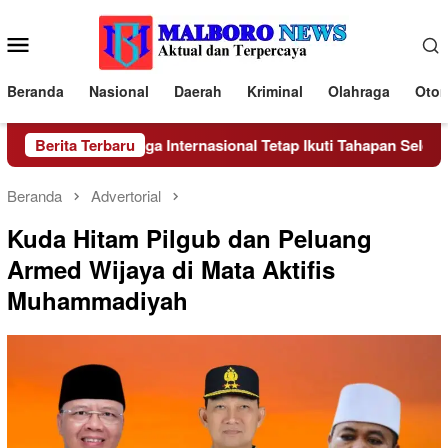
Loncat
ke
Menu
konten
Mobile
Beranda
Nasional
Daerah
Kriminal
Olahraga
Otom
asi Nasional Hingga Internasional Tetap Ikuti Tahapan Seleksi Re
Berita Terbaru
Beranda
Advertorial
Kuda Hitam Pilgub dan Peluang
Armed Wijaya di Mata Aktifis
Muhammadiyah