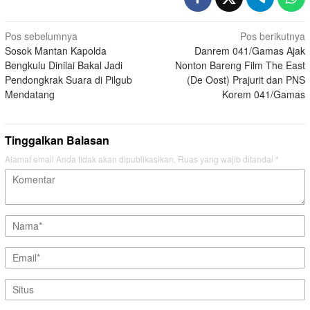
Navigasi
Pos sebelumnya
Pos berikutnya
Sosok Mantan Kapolda
Danrem 041/Gamas Ajak
pos
Bengkulu Dinilai Bakal Jadi
Nonton Bareng Film The East
Pendongkrak Suara di Pilgub
(De Oost) Prajurit dan PNS
Mendatang
Korem 041/Gamas
Tinggalkan Balasan
Alamat email Anda tidak akan dipublikasikan.
Ruas yang wajib ditandai
*