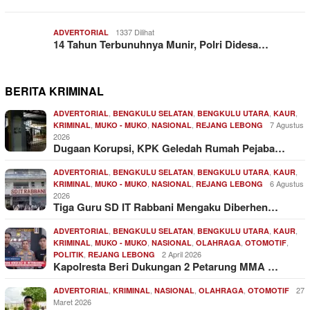
1337 Dilihat
ADVERTORIAL
14 Tahun Terbunuhnya Munir, Polri Didesa…
BERITA KRIMINAL
,
,
,
,
ADVERTORIAL
BENGKULU SELATAN
BENGKULU UTARA
KAUR
,
,
,
7 Agustus
KRIMINAL
MUKO - MUKO
NASIONAL
REJANG LEBONG
2026
Dugaan Korupsi, KPK Geledah Rumah Pejaba…
,
,
,
,
ADVERTORIAL
BENGKULU SELATAN
BENGKULU UTARA
KAUR
,
,
,
6 Agustus
KRIMINAL
MUKO - MUKO
NASIONAL
REJANG LEBONG
2026
Tiga Guru SD IT Rabbani Mengaku Diberhen…
,
,
,
,
ADVERTORIAL
BENGKULU SELATAN
BENGKULU UTARA
KAUR
,
,
,
,
,
KRIMINAL
MUKO - MUKO
NASIONAL
OLAHRAGA
OTOMOTIF
,
2 April 2026
POLITIK
REJANG LEBONG
Kapolresta Beri Dukungan 2 Petarung MMA …
,
,
,
,
27
ADVERTORIAL
KRIMINAL
NASIONAL
OLAHRAGA
OTOMOTIF
Maret 2026