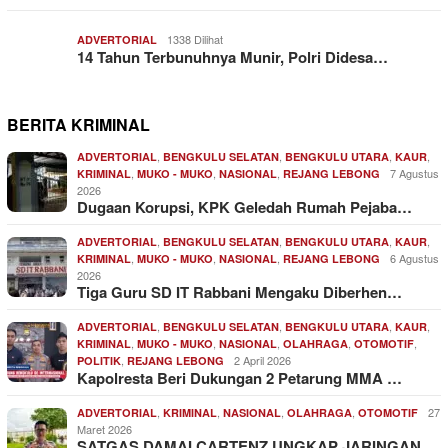
1338 Dilihat
ADVERTORIAL
14 Tahun Terbunuhnya Munir, Polri Didesa…
BERITA KRIMINAL
,
,
,
,
ADVERTORIAL
BENGKULU SELATAN
BENGKULU UTARA
KAUR
,
,
,
7 Agustus
KRIMINAL
MUKO - MUKO
NASIONAL
REJANG LEBONG
2026
Dugaan Korupsi, KPK Geledah Rumah Pejaba…
,
,
,
,
ADVERTORIAL
BENGKULU SELATAN
BENGKULU UTARA
KAUR
,
,
,
6 Agustus
KRIMINAL
MUKO - MUKO
NASIONAL
REJANG LEBONG
2026
Tiga Guru SD IT Rabbani Mengaku Diberhen…
,
,
,
,
ADVERTORIAL
BENGKULU SELATAN
BENGKULU UTARA
KAUR
,
,
,
,
,
KRIMINAL
MUKO - MUKO
NASIONAL
OLAHRAGA
OTOMOTIF
,
2 April 2026
POLITIK
REJANG LEBONG
Kapolresta Beri Dukungan 2 Petarung MMA …
,
,
,
,
27
ADVERTORIAL
KRIMINAL
NASIONAL
OLAHRAGA
OTOMOTIF
Maret 2026
SATGAS DAMAI CARTENZ UNGKAP JARINGAN