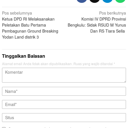
Navigasi
Pos sebelumnya
Pos berikutnya
Ketua DPD RI Melaksanakan
Komisi IV DPRD Provinsi
pos
Peletakan Batu Pertama
Bengkulu: Sidak RSUD M Yunus
Pembagunan Ground Breaking
Dan RS Tiara Sella
Yodan Land distrik 3
Tinggalkan Balasan
Alamat email Anda tidak akan dipublikasikan.
Ruas yang wajib ditandai
*