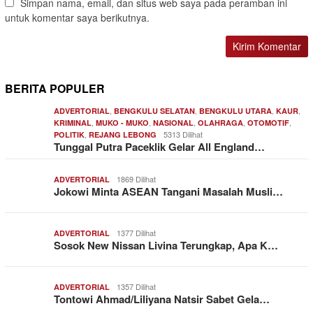
Simpan nama, email, dan situs web saya pada peramban ini
untuk komentar saya berikutnya.
BERITA POPULER
,
,
,
,
ADVERTORIAL
BENGKULU SELATAN
BENGKULU UTARA
KAUR
,
,
,
,
,
KRIMINAL
MUKO - MUKO
NASIONAL
OLAHRAGA
OTOMOTIF
,
5313 Dilihat
POLITIK
REJANG LEBONG
Tunggal Putra Paceklik Gelar All England…
1869 Dilihat
ADVERTORIAL
Jokowi Minta ASEAN Tangani Masalah Musli…
1377 Dilihat
ADVERTORIAL
Sosok New Nissan Livina Terungkap, Apa K…
1357 Dilihat
ADVERTORIAL
Tontowi Ahmad/Liliyana Natsir Sabet Gela…