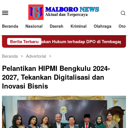
Loncat
ke
Menu
konten
Mobile
Beranda
Nasional
Daerah
Kriminal
Olahraga
Otom
Lakukan Penegakan Hukum terhadap DPO di Tembagapura
Berita Terbaru
Beranda
Advertorial
Pelantikan HIPMI Bengkulu 2024-
2027, Tekankan Digitalisasi dan
Inovasi Bisnis