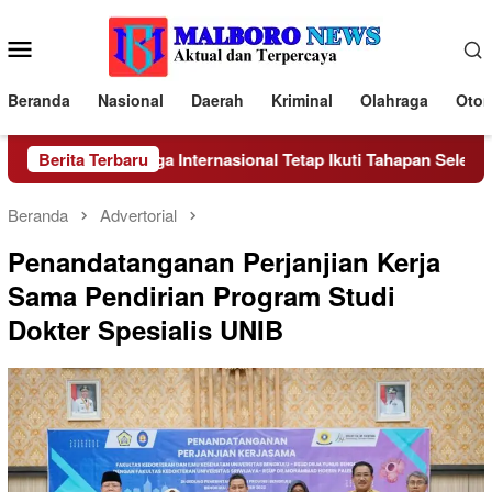
Loncat
ke
Menu
konten
Mobile
Beranda
Nasional
Daerah
Kriminal
Olahraga
Otom
i Nasional Hingga Internasional Tetap Ikuti Tahapan Seleksi Rekru
Berita Terbaru
Beranda
Advertorial
Penandatanganan Perjanjian Kerja
Sama Pendirian Program Studi
Dokter Spesialis UNIB