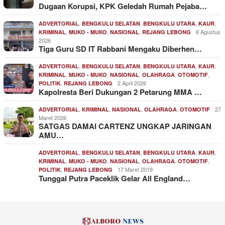
Dugaan Korupsi, KPK Geledah Rumah Pejaba…
,
,
,
,
ADVERTORIAL
BENGKULU SELATAN
BENGKULU UTARA
KAUR
,
,
,
6 Agustus
KRIMINAL
MUKO - MUKO
NASIONAL
REJANG LEBONG
2026
Tiga Guru SD IT Rabbani Mengaku Diberhen…
,
,
,
,
ADVERTORIAL
BENGKULU SELATAN
BENGKULU UTARA
KAUR
,
,
,
,
,
KRIMINAL
MUKO - MUKO
NASIONAL
OLAHRAGA
OTOMOTIF
,
2 April 2026
POLITIK
REJANG LEBONG
Kapolresta Beri Dukungan 2 Petarung MMA …
,
,
,
,
27
ADVERTORIAL
KRIMINAL
NASIONAL
OLAHRAGA
OTOMOTIF
Maret 2026
SATGAS DAMAI CARTENZ UNGKAP JARINGAN
AMU…
,
,
,
,
ADVERTORIAL
BENGKULU SELATAN
BENGKULU UTARA
KAUR
,
,
,
,
,
KRIMINAL
MUKO - MUKO
NASIONAL
OLAHRAGA
OTOMOTIF
,
17 Maret 2019
POLITIK
REJANG LEBONG
Tunggal Putra Paceklik Gelar All England…