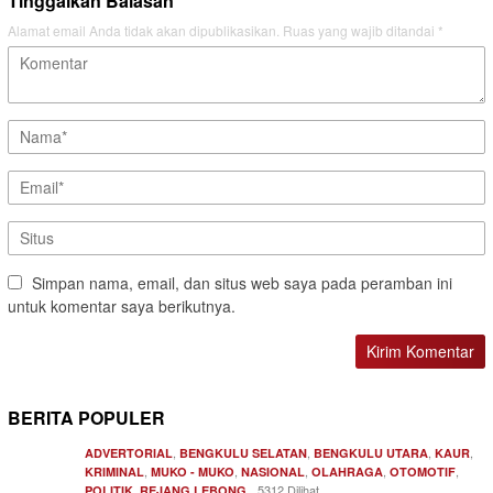
Tinggalkan Balasan
Alamat email Anda tidak akan dipublikasikan.
Ruas yang wajib ditandai
*
Simpan nama, email, dan situs web saya pada peramban ini
untuk komentar saya berikutnya.
BERITA POPULER
,
,
,
,
ADVERTORIAL
BENGKULU SELATAN
BENGKULU UTARA
KAUR
,
,
,
,
,
KRIMINAL
MUKO - MUKO
NASIONAL
OLAHRAGA
OTOMOTIF
,
5312 Dilihat
POLITIK
REJANG LEBONG