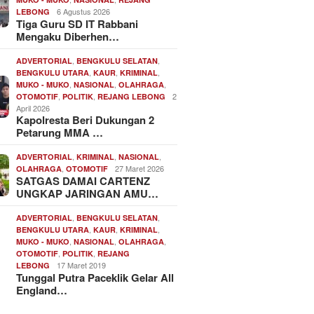
6 Agustus 2026
LEBONG
Tiga Guru SD IT Rabbani
Mengaku Diberhen…
,
,
ADVERTORIAL
BENGKULU SELATAN
,
,
,
BENGKULU UTARA
KAUR
KRIMINAL
,
,
,
MUKO - MUKO
NASIONAL
OLAHRAGA
,
,
2
OTOMOTIF
POLITIK
REJANG LEBONG
April 2026
Kapolresta Beri Dukungan 2
Petarung MMA …
,
,
,
ADVERTORIAL
KRIMINAL
NASIONAL
,
27 Maret 2026
OLAHRAGA
OTOMOTIF
SATGAS DAMAI CARTENZ
UNGKAP JARINGAN AMU…
,
,
ADVERTORIAL
BENGKULU SELATAN
,
,
,
BENGKULU UTARA
KAUR
KRIMINAL
,
,
,
MUKO - MUKO
NASIONAL
OLAHRAGA
,
,
OTOMOTIF
POLITIK
REJANG
17 Maret 2019
LEBONG
Tunggal Putra Paceklik Gelar All
England…