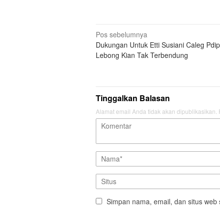
Navigasi
Pos sebelumnya
Dukungan Untuk Etti Susiani Caleg Pdip
pos
Lebong Kian Tak Terbendung
Tinggalkan Balasan
Alamat email Anda tidak akan dipublikasikan.
Simpan nama, email, dan situs web 