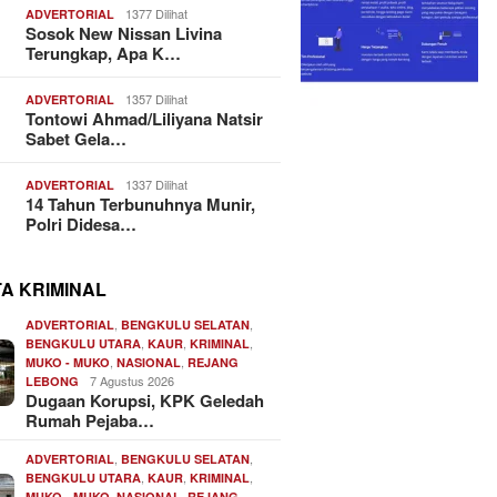
1377 Dilihat
ADVERTORIAL
Sosok New Nissan Livina
Terungkap, Apa K…
1357 Dilihat
ADVERTORIAL
Tontowi Ahmad/Liliyana Natsir
Sabet Gela…
1337 Dilihat
ADVERTORIAL
14 Tahun Terbunuhnya Munir,
Polri Didesa…
TA KRIMINAL
,
,
ADVERTORIAL
BENGKULU SELATAN
,
,
,
BENGKULU UTARA
KAUR
KRIMINAL
,
,
MUKO - MUKO
NASIONAL
REJANG
7 Agustus 2026
LEBONG
Dugaan Korupsi, KPK Geledah
Rumah Pejaba…
,
,
ADVERTORIAL
BENGKULU SELATAN
,
,
,
BENGKULU UTARA
KAUR
KRIMINAL
,
,
MUKO - MUKO
NASIONAL
REJANG