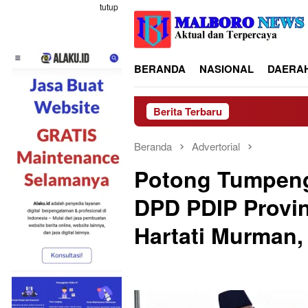
Loncat
tutup
ke
konten
BERANDA
NASIONAL
DAERA
Berita Terbaru
Ketua 
Beranda
Advertorial
Potong Tumpeng
DPD PDIP Provin
Hartati Murman,