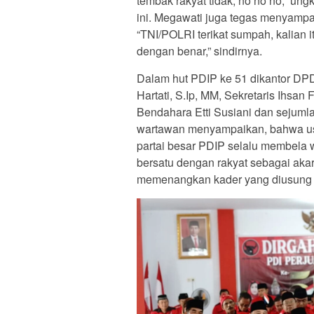
tembak rakyat tidak, no no no,” u
ini. Megawati juga tegas menyampa
“TNI/POLRI terikat sumpah, kalian
dengan benar,” sindirnya.
Dalam hut PDIP ke 51 dikantor DPD
Hartati, S.Ip, MM, Sekretaris Ihsa
Bendahara Etti Susiani dan sejumla
wartawan menyampaikan, bahwa usi
partai besar PDIP selalu membela 
bersatu dengan rakyat sebagai aka
memenangkan kader yang diusung 