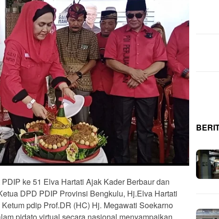
BERI
 PDIP ke 51 Elva Hartati Ajak Kader Berbaur dan
tua DPD PDIP Provinsi Bengkulu, Hj.Elva Hartati
o Ketum pdip Prof.DR (HC) Hj. Megawati Soekarno
dalam pidato virtual secara nasional menyampaikan