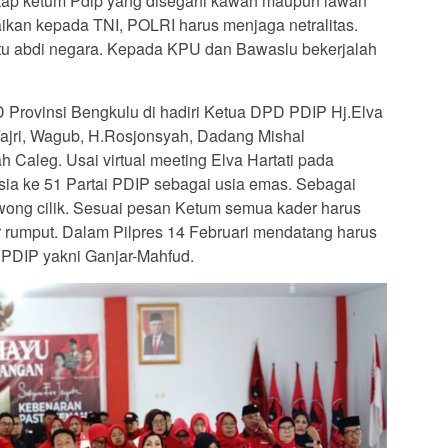
ngkap ketum Pdip yang disegani kawan maupun lawan
ikan kepada TNI, POLRI harus menjaga netralitas.
 itu abdi negara. Kepada KPU dan Bawaslu bekerjalah
 Provinsi Bengkulu di hadiri Ketua DPD PDIP Hj.Elva
n Fajri, Wagub, H.Rosjonsyah, Dadang Mishal
h Caleg. Usai virtual meeting Elva Hartati pada
a ke 51 Partai PDIP sebagai usia emas. Sebagai
wong cilik. Sesuai pesan Ketum semua kader harus
r rumput. Dalam Pilpres 14 Februari mendatang harus
PDIP yakni Ganjar-Mahfud.