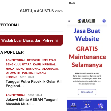
tutup
SABTU, 8 AGUSTUS 2026
VERTORIAL
 dari Polres hingga Panggung Nasional
Pakar Hukum Dor
TA POPULER
,
,
ADVERTORIAL
BENGKULU SELATAN
,
,
,
BENGKULU UTARA
KAUR
KRIMINAL
,
,
,
MUKO - MUKO
NASIONAL
OLAHRAGA
,
,
OTOMOTIF
POLITIK
REJANG
5312 Dilihat
LEBONG
Tunggal Putra Paceklik Gelar All
England…
1868 Dilihat
ADVERTORIAL
Jokowi Minta ASEAN Tangani
Masalah Musli…