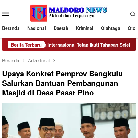
Loncat
ke
Menu
konten
Mobile
Beranda
Nasional
Daerah
Kriminal
Olahraga
Otom
i Nasional Hingga Internasional Tetap Ikuti Tahapan Seleksi Rekru
Berita Terbaru
Beranda
Advertorial
Upaya Konkret Pemprov Bengkulu
Salurkan Bantuan Pembangunan
Masjid di Desa Pasar Pino