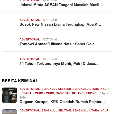
ADVERTORIAL
Jokowi Minta ASEAN Tangani Masalah Musli…
1377 Dilihat
ADVERTORIAL
Sosok New Nissan Livina Terungkap, Apa K…
1357 Dilihat
ADVERTORIAL
Tontowi Ahmad/Liliyana Natsir Sabet Gela…
1337 Dilihat
ADVERTORIAL
14 Tahun Terbunuhnya Munir, Polri Didesa…
BERITA KRIMINAL
,
,
,
,
ADVERTORIAL
BENGKULU SELATAN
BENGKULU UTARA
KAUR
,
,
,
7 Agustus
KRIMINAL
MUKO - MUKO
NASIONAL
REJANG LEBONG
2026
Dugaan Korupsi, KPK Geledah Rumah Pejaba…
,
,
,
,
ADVERTORIAL
BENGKULU SELATAN
BENGKULU UTARA
KAUR