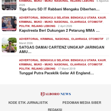
,
,
,
6 Agustus
KRIMINAL
MUKO - MUKO
NASIONAL
REJANG LEBONG
2026
Tiga Guru SD IT Rabbani Mengaku Diberhen…
,
,
,
,
ADVERTORIAL
BENGKULU SELATAN
BENGKULU UTARA
KAUR
,
,
,
,
,
KRIMINAL
MUKO - MUKO
NASIONAL
OLAHRAGA
OTOMOTIF
,
2 April 2026
POLITIK
REJANG LEBONG
Kapolresta Beri Dukungan 2 Petarung MMA …
,
,
,
,
27
ADVERTORIAL
KRIMINAL
NASIONAL
OLAHRAGA
OTOMOTIF
Maret 2026
SATGAS DAMAI CARTENZ UNGKAP JARINGAN
AMU…
,
,
,
,
ADVERTORIAL
BENGKULU SELATAN
BENGKULU UTARA
KAUR
,
,
,
,
,
KRIMINAL
MUKO - MUKO
NASIONAL
OLAHRAGA
OTOMOTIF
,
17 Maret 2019
POLITIK
REJANG LEBONG
Tunggal Putra Paceklik Gelar All England…
KODE ETIK JURNALISTIK
PEDOMAN MEDIA SIBER
REDAKSI