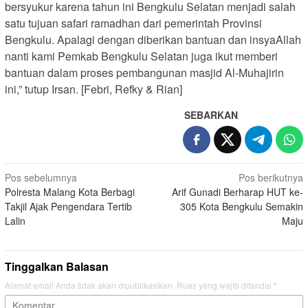
bersyukur karena tahun ini Bengkulu Selatan menjadi salah
satu tujuan safari ramadhan dari pemerintah Provinsi
Bengkulu. Apalagi dengan diberikan bantuan dan insyaAllah
nanti kami Pemkab Bengkulu Selatan juga ikut memberi
bantuan dalam proses pembangunan masjid Al-Muhajirin
ini,” tutup Irsan. [Febri, Refky & Rian]
SEBARKAN
Navigasi
Pos sebelumnya
Pos berikutnya
Polresta Malang Kota Berbagi
Arif Gunadi Berharap HUT ke-
pos
Takjil Ajak Pengendara Tertib
305 Kota Bengkulu Semakin
Lalin
Maju
Tinggalkan Balasan
Alamat email Anda tidak akan dipublikasikan.
Ruas yang wajib ditandai
*