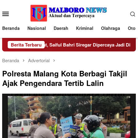
Loncat
ke
Menu
konten
Mobile
Beranda
Nasional
Daerah
Kriminal
Olahraga
Otom
Bengkulu ke Pusat, Saiful Bahri Siregar Dipercaya Jadi Dirpen 
Berita Terbaru
Beranda
Advertorial
Polresta Malang Kota Berbagi Takjil
Ajak Pengendara Tertib Lalin