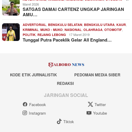
Maret 2026
SATGAS DAMAI CARTENZ UNGKAP JARINGAN
AMU…
,
,
,
,
ADVERTORIAL
BENGKULU SELATAN
BENGKULU UTARA
KAUR
,
,
,
,
,
KRIMINAL
MUKO - MUKO
NASIONAL
OLAHRAGA
OTOMOTIF
,
17 Maret 2019
POLITIK
REJANG LEBONG
Tunggal Putra Paceklik Gelar All England…
KODE ETIK JURNALISTIK
PEDOMAN MEDIA SIBER
REDAKSI
JARINGAN SOCIAL
Facebook
Twitter
Instagram
Youtube
Tiktok