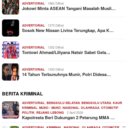
1862 Dilihat
ADVERTORIAL
Jokowi Minta ASEAN Tangani Masalah Musli…
1370 Dilihat
ADVERTORIAL
Sosok New Nissan Livina Terungkap, Apa K…
1352 Dilihat
ADVERTORIAL
Tontowi Ahmad/Liliyana Natsir Sabet Gela…
1330 Dilihat
ADVERTORIAL
14 Tahun Terbunuhnya Munir, Polri Didesa…
BERITA KRIMINAL
,
,
,
,
ADVERTORIAL
BENGKULU SELATAN
BENGKULU UTARA
KAUR
,
,
,
,
,
KRIMINAL
MUKO - MUKO
NASIONAL
OLAHRAGA
OTOMOTIF
,
2 April 2026
POLITIK
REJANG LEBONG
Kapolresta Beri Dukungan 2 Petarung MMA …
,
,
,
,
27
ADVERTORIAL
KRIMINAL
NASIONAL
OLAHRAGA
OTOMOTIF