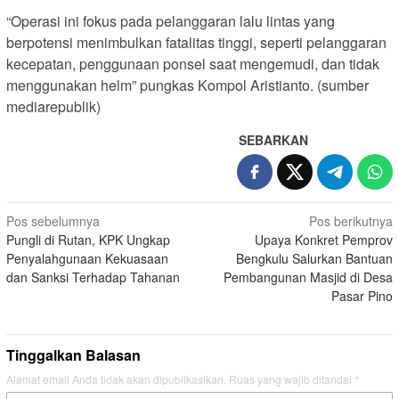
“Operasi ini fokus pada pelanggaran lalu lintas yang
berpotensi menimbulkan fatalitas tinggi, seperti pelanggaran
kecepatan, penggunaan ponsel saat mengemudi, dan tidak
menggunakan helm” pungkas Kompol Aristianto. (sumber
mediarepublik)
SEBARKAN
Navigasi
Pos sebelumnya
Pos berikutnya
Pungli di Rutan, KPK Ungkap
Upaya Konkret Pemprov
pos
Penyalahgunaan Kekuasaan
Bengkulu Salurkan Bantuan
dan Sanksi Terhadap Tahanan
Pembangunan Masjid di Desa
Pasar Pino
Tinggalkan Balasan
Alamat email Anda tidak akan dipublikasikan.
Ruas yang wajib ditandai
*