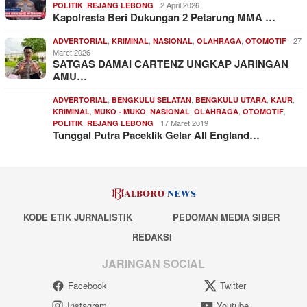
,
2 April 2026
POLITIK
REJANG LEBONG
Kapolresta Beri Dukungan 2 Petarung MMA …
,
,
,
,
27
ADVERTORIAL
KRIMINAL
NASIONAL
OLAHRAGA
OTOMOTIF
Maret 2026
SATGAS DAMAI CARTENZ UNGKAP JARINGAN
AMU…
,
,
,
,
ADVERTORIAL
BENGKULU SELATAN
BENGKULU UTARA
KAUR
,
,
,
,
,
KRIMINAL
MUKO - MUKO
NASIONAL
OLAHRAGA
OTOMOTIF
,
17 Maret 2019
POLITIK
REJANG LEBONG
Tunggal Putra Paceklik Gelar All England…
KODE ETIK JURNALISTIK
PEDOMAN MEDIA SIBER
REDAKSI
JARINGAN SOCIAL
Facebook
Twitter
Instagram
Youtube