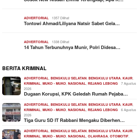
1357 Dilihat
ADVERTORIAL
Tontowi Ahmad/Liliyana Natsir Sabet Gela…
1338 Dilihat
ADVERTORIAL
14 Tahun Terbunuhnya Munir, Polri Didesa…
BERITA KRIMINAL
,
,
,
,
ADVERTORIAL
BENGKULU SELATAN
BENGKULU UTARA
KAUR
,
,
,
7 Agustus
KRIMINAL
MUKO - MUKO
NASIONAL
REJANG LEBONG
2026
Dugaan Korupsi, KPK Geledah Rumah Pejaba…
,
,
,
,
ADVERTORIAL
BENGKULU SELATAN
BENGKULU UTARA
KAUR
,
,
,
6 Agustus
KRIMINAL
MUKO - MUKO
NASIONAL
REJANG LEBONG
2026
Tiga Guru SD IT Rabbani Mengaku Diberhen…
,
,
,
,
ADVERTORIAL
BENGKULU SELATAN
BENGKULU UTARA
KAUR
,
,
,
,
,
KRIMINAL
MUKO - MUKO
NASIONAL
OLAHRAGA
OTOMOTIF