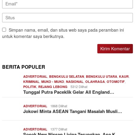
Simpan nama, email, dan situs web saya pada peramban ini
untuk komentar saya berikutnya.
BERITA POPULER
,
,
,
,
ADVERTORIAL
BENGKULU SELATAN
BENGKULU UTARA
KAUR
,
,
,
,
,
KRIMINAL
MUKO - MUKO
NASIONAL
OLAHRAGA
OTOMOTIF
,
5312 Dilihat
POLITIK
REJANG LEBONG
Tunggal Putra Paceklik Gelar All England…
1868 Dilihat
ADVERTORIAL
Jokowi Minta ASEAN Tangani Masalah Musli…
1377 Dilihat
ADVERTORIAL
Sosok New Nissan Livina Terungkap, Apa K…