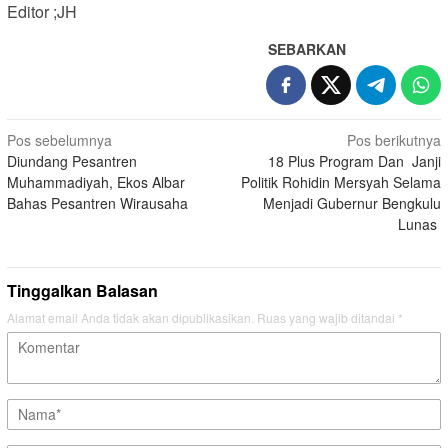
Editor ;JH
SEBARKAN
Navigasi
Pos sebelumnya
Pos berikutnya
Diundang Pesantren
18 Plus Program Dan Janji
pos
Muhammadiyah, Ekos Albar
Politik Rohidin Mersyah Selama
Bahas Pesantren Wirausaha
Menjadi Gubernur Bengkulu
Lunas
Tinggalkan Balasan
Alamat email Anda tidak akan dipublikasikan.
Ruas yang wajib ditandai
*