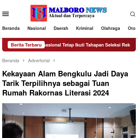
Loncat
ke
Menu
konten
Mobile
Beranda
Nasional
Daerah
Kriminal
Olahraga
Otom
al Hingga Internasional Tetap Ikuti Tahapan Seleksi Rekrutmen Po
Berita Terbaru
Beranda
Advertorial
Kekayaan Alam Bengkulu Jadi Daya
Tarik Terpilihnya sebagai Tuan
Rumah Rakornas Literasi 2024